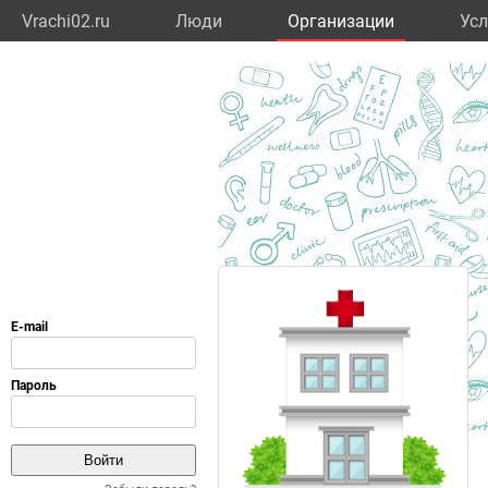
Vrachi02.ru
Люди
Организации
Усл