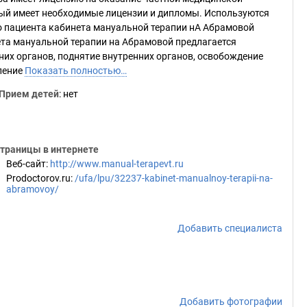
ый имеет необходимые лицензии и дипломы. Используются
о пациента кабинета мануальной терапии нА Абрамовой
та мануальной терапии на Абрамовой предлагается
них органов, поднятие внутренних органов, освобождение
ление
Показать полностью…
Прием детей
: нет
траницы в интернете
Веб-сайт
:
http://www.manual-terapevt.ru
Prodoctorov.ru
:
/ufa/lpu/32237-kabinet-manualnoy-terapii-na-
abramovoy/
Добавить специалиста
Добавить фотографии