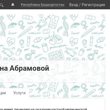
🔔
Вход
/
Регистрация
Республика Башкортостан
🔍
 на Абрамовой
ции
Услуги
фа имеет лицензию на оказание частной медицинской