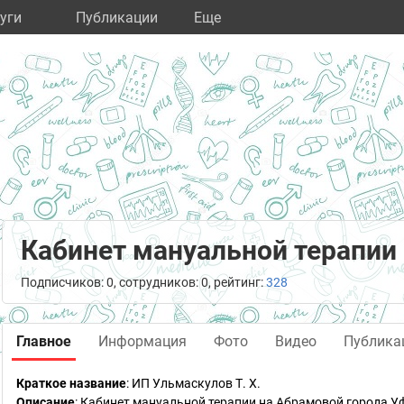
уги
Публикации
Eще
Кабинет мануальной терапии
Подписчиков: 0, сотрудников: 0, рейтинг:
328
Главное
Информация
Фото
Видео
Публика
Краткое название
:
ИП Ульмаскулов Т. Х.
Описание
: Кабинет мануальной терапии на Абрамовой города У