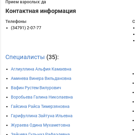
Прием взрослых
: да
Контактная информация
Телефоны
С
(34791) 2-07-77
Специалисты
(35):
Аглиуллина Альфия Камаевна
Аминева Винера Вильдановна
Вафин Рустем Вилурович
Воробьева Галина Николаевна
Гайсина Райса Тимерзяновна
Гарифуллина Зайтуна Ильевна
Жураева Одина Мухаметовна
Зайцева Гульназ Рафаэлевна