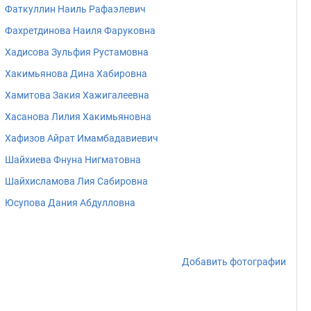
Фаткуллин Наиль Рафаэлевич
Фахретдинова Наиля Фаруковна
Хадисова Зульфия Рустамовна
Хакимьянова Дина Хабировна
Хамитова Закия Хажигалеевна
Хасанова Лилия Хакимьяновна
Хафизов Айрат Имамбадавиевич
Шайхиева Фнуна Нигматовна
Шайхисламова Лия Сабировна
Юсупова Дания Абдулловна
Добавить фотографии