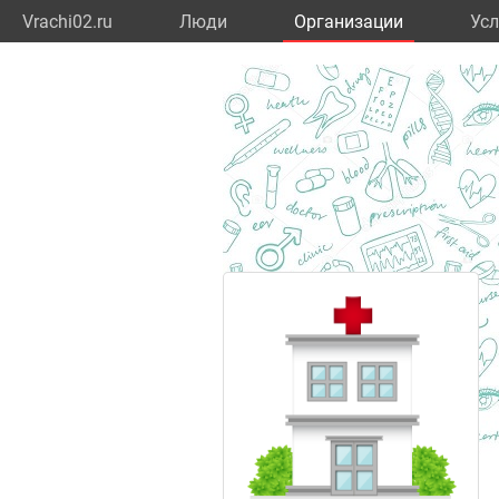
Vrachi02.ru
Люди
Организации
Усл