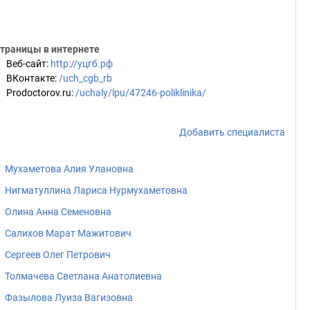
траницы в интернете
Веб-сайт
:
http://уцгб.рф
ВКонтакте
:
/uch_cgb_rb
Prodoctorov.ru
:
/uchaly/lpu/47246-poliklinika/
Добавить специалиста
Мухаметова Алия Улановна
Нигматуллина Лариса Нурмухаметовна
Олина Анна Семеновна
Салихов Марат Мажитович
Сергеев Олег Петрович
Толмачева Светлана Анатолиевна
Фазылова Луиза Вагизовна