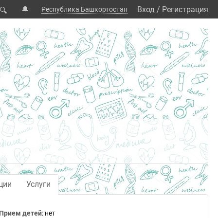
🔔
Вход
/
Регистрация
Республика Башкортостан
🔍
ции
Услуги
Прием детей
: нет