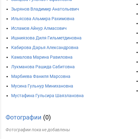
Зырянов Владимир Анатольевич
Ильясова Альмира Рахимовна
Исламов Айнур Алмасович
Ишниязова Диля Гильметдиновна
Кабирова Дарья Александровна
Камалова Марина Равиловна
Лукманова Рашида Сабитовна
Марбиева Фаниля Марсовна
Мусина Гульнур Минихановна
Мустафина Гульсира Шаязлановна
Фотографии
(0)
Фотографии пока не добавлены