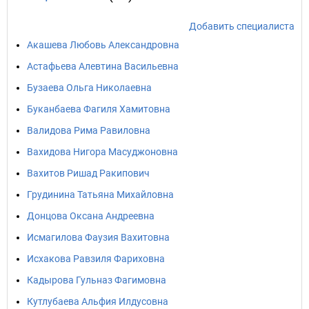
Добавить специалиста
Акашева Любовь Александровна
Астафьева Алевтина Васильевна
Бузаева Ольга Николаевна
Буканбаева Фагиля Хамитовна
Валидова Рима Равиловна
Вахидова Нигора Масуджоновна
Вахитов Ришад Ракипович
Грудинина Татьяна Михайловна
Донцова Оксана Андреевна
Исмагилова Фаузия Вахитовна
Исхакова Равзиля Фариховна
Кадырова Гульназ Фагимовна
Кутлубаева Альфия Илдусовна