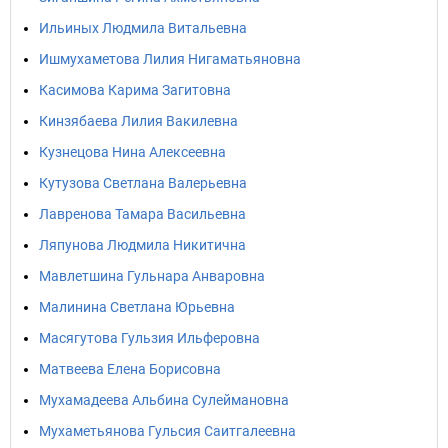
Ильиных Людмила Витальевна
Ишмухаметова Лилия Нигаматьяновна
Касимова Карима Загитовна
Кинзябаева Лилия Вакилевна
Кузнецова Нина Алексеевна
Кутузова Светлана Валерьевна
Лавренова Тамара Васильевна
Ляпунова Людмила Никитична
Мавлетшина Гульнара Анваровна
Малинина Светлана Юрьевна
Масягутова Гульзия Ильферовна
Матвеева Елена Борисовна
Мухамадеева Альбина Сулеймановна
Мухаметьянова Гульсия Саитгалеевна