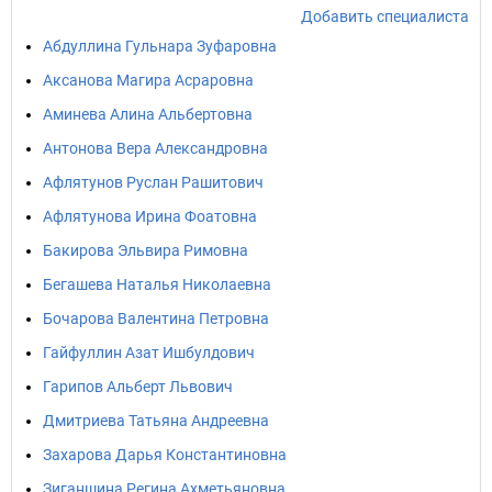
Добавить специалиста
Абдуллина Гульнара Зуфаровна
Аксанова Магира Асраровна
Аминева Алина Альбертовна
Антонова Вера Александровна
Афлятунов Руслан Рашитович
Афлятунова Ирина Фоатовна
Бакирова Эльвира Римовна
Бегашева Наталья Николаевна
Бочарова Валентина Петровна
Гайфуллин Азат Ишбулдович
Гарипов Альберт Львович
Дмитриева Татьяна Андреевна
Захарова Дарья Константиновна
Зиганшина Регина Ахметьяновна