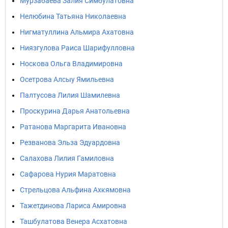
Мурзабаева Залия Симбулатовна
Нелюбина Татьяна Николаевна
Нигматуллина Альмира Ахатовна
Ниязгулова Раиса Шарифулловна
Носкова Ольга Владимировна
Осетрова Алсыу Ямильевна
Палтусова Лилия Шамилевна
Проскурина Дарья Анатольевна
Ратанова Маргарита Ивановна
Резванова Эльза Эдуардовна
Салахова Лилия Гамиловна
Сафарова Нурия Маратовна
Стрельцова Альфина Ахкямовна
Тажетдинова Лариса Амировна
Ташбулатова Венера Асхатовна