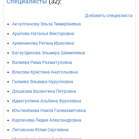
Специалисты
(32):
Добавить специалиста
Акчулпанова Эльза Тимирбаевна
Арапова Наталья Викторовна
Армянинова Регина Ирековна
Багаутдинова Эльмира Шамилевна
Валиева Рима Рахматуловна
Власова Кристина Анатольевна
Галиева Эльвира Нурулловна
Дюшкова Валентина Петровна
Идиатуллина Альбина Фрунзевна
Ильтинбаева Наиля Галиахметовна
Карпачева Лидия Александровна
Литовских Юлия Сергеевна