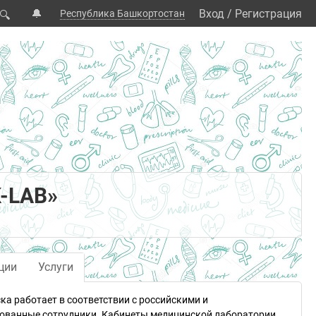
🔔
Вход
/
Регистрация
Республика Башкортостан
🔍
K-LAB»
ции
Услуги
ка работает в соответствии с российскими и
ванные сотрудники. Кабинеты медицинской лаборатории