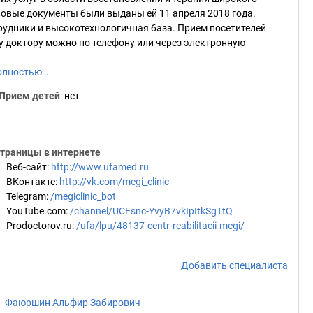
вовые документы были выданы ей 11 апреля 2018 года.
удники и высокотехнологичная база. Прием посетителей
у доктору можно по телефону или через электронную
олностью…
Прием детей
: нет
траницы в интернете
Веб-сайт
:
http://www.ufamed.ru
ВКонтакте
:
http://vk.com/megi_clinic
Telegram
:
/megiclinic_bot
YouTube.com
:
/channel/UCFsnc-YvyB7vkIpItkSgTtQ
Prodoctorov.ru
:
/ufa/lpu/48137-centr-reabilitacii-megi/
Добавить специалиста
Фаюршин Альфир Забирович