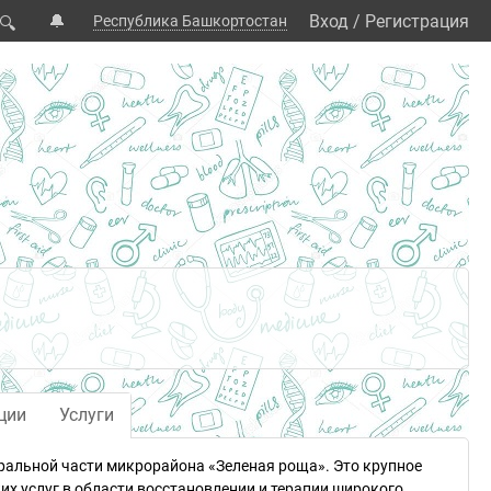
🔔
Вход
/
Регистрация
Республика Башкортостан
🔍
ции
Услуги
тральной части микрорайона «Зеленая роща». Это крупное
их услуг в области восстановлении и терапии широкого