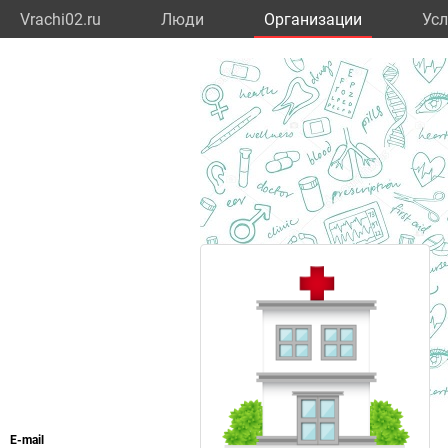
Vrachi02.ru
Люди
Организации
Усл