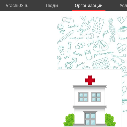
Vrachi02.ru
Люди
Организации
Усл