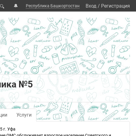
🔔
Вход
/
Регистрация
Республика Башкортостан
🔍
ника №5
ции
Услуги
 г. Уфа
ме ОМС обслуживает взрослое население Советского и