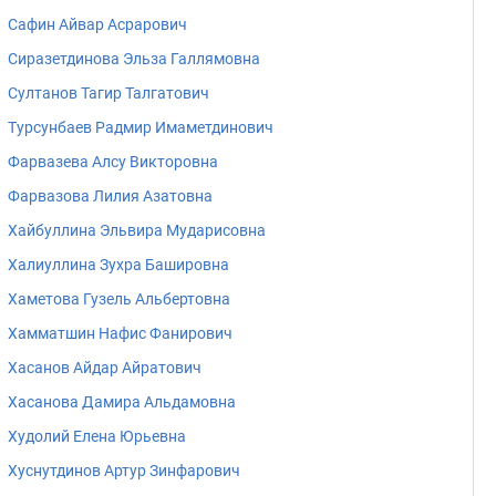
Сафин Айвар Асрарович
Сиразетдинова Эльза Галлямовна
Султанов Тагир Талгатович
Турсунбаев Радмир Имаметдинович
Фарвазева Алсу Викторовна
Фарвазова Лилия Азатовна
Хайбуллина Эльвира Мударисовна
Халиуллина Зухра Башировна
Хаметова Гузель Альбертовна
Хамматшин Нафис Фанирович
Хасанов Айдар Айратович
Хасанова Дамира Альдамовна
Худолий Елена Юрьевна
Хуснутдинов Артур Зинфарович