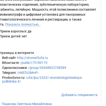
филактических отделения, зуботехническую лабораторию,
 кабинеты, литейную. Мощность этой поликлиники составляет
диовизиографа и цифровая установка для панорамных
томатологического лечения и реставрации, а также
нта.
Показать полностью…
Прием взрослых
: да
Прием детей
: нет
траницы в интернете
Веб-сайт
:
http://stomat5ufa.ru
ВКонтакте
:
/public175189175
Одноклассники
:
/group/54368823738589
Telegram
:
/nNSTs2MmFi
Prodoctorov.ru
:
/ufa/lpu/23241-stomatologicheskaya-
poliklinika-5/
Добавить специалиста
Пашкова Светлана Михайловна