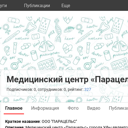
уги
Публикации
Eще
Медицинский центр «Параце
Подписчиков: 0, сотрудников: 0, рейтинг:
327
Главное
Информация
Фото
Видео
Публика
Краткое название
:
ООО "ПАРАЦЕЛЬС"
Описание
: Медицинский центр «Парацельс» города Уфы являет