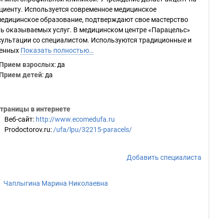
циенту. Используется современное медицинское
едицинское образование, подтверждают свое мастерство
ь оказываемых услуг. В медицинском центре «Парацельс»
сультации со специалистом. Используются традиционные и
ренных
Показать полностью…
Прием взрослых
: да
Прием детей
: да
траницы в интернете
Веб-сайт
:
http://www.ecomedufa.ru
Prodoctorov.ru
:
/ufa/lpu/32215-paracels/
Добавить специалиста
Чаплыгина Марина Николаевна