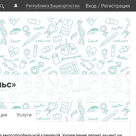
🔔
Вход
/
Регистрация
Республика Башкортостан
🔍
льс»
ции
Услуги
ся многопрофильной клиникой. Учреждение делает акцент на