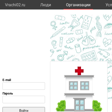
Vrachi02.ru
Люди
Организации
Усл