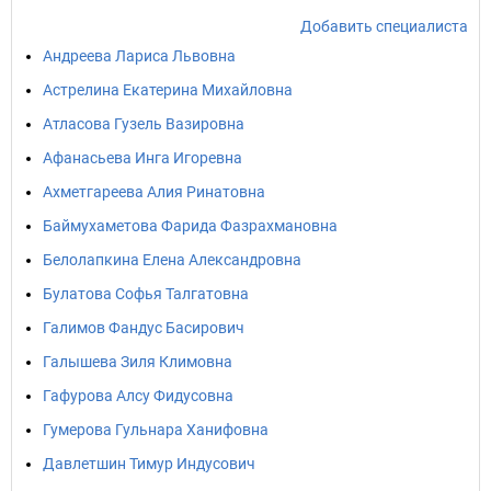
Добавить специалиста
Андреева Лариса Львовна
Астрелина Екатерина Михайловна
Атласова Гузель Вазировна
Афанасьева Инга Игоревна
Ахметгареева Алия Ринатовна
Баймухаметова Фарида Фазрахмановна
Белолапкина Елена Александровна
Булатова Софья Талгатовна
Галимов Фандус Басирович
Галышева Зиля Климовна
Гафурова Алсу Фидусовна
Гумерова Гульнара Ханифовна
Давлетшин Тимур Индусович