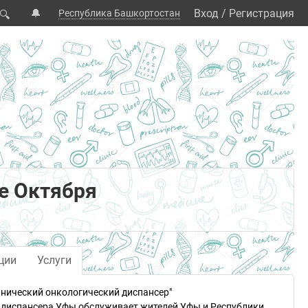
🔔
Вход
/
Регистрация
Республика Башкортостан
🔍
е Октября
ции
Услуги
нический онкологический диспансер"
 диспансера Уфы обслуживает жителей Уфы и Республики