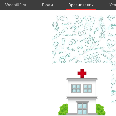
Vrachi02.ru
Люди
Организации
Усл