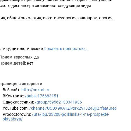
еского диспансера оказывают следующие виды
я, общая онкология, онкогинекология, онкопроктология,
стику, цитологические
Показать полностью…
Прием взрослых
: да
Прием детей
: нет
траницы в интернете
Веб-сайт
:
http://onkorb.ru
ВКонтакте
:
/public175683151
Одноклассники
:
/group/59562130341936
YouTube.com
:
/channel/UCDX99A1ZlPxrk2VFJ248jjQ/featured
Prodoctorov.ru
:
/ufa/lpu/23208-poliklinika-1-na-prospekte-
oktyabrya/