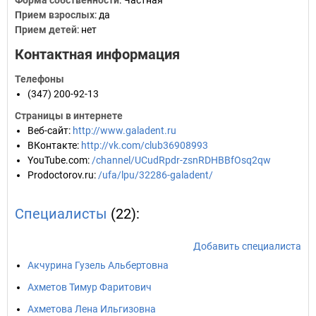
Форма собственности
: Частная
Прием взрослых
: да
Прием детей
: нет
Контактная информация
Телефоны
(347) 200-92-13
Страницы в интернете
Веб-сайт
:
http://www.galadent.ru
ВКонтакте
:
http://vk.com/club36908993
YouTube.com
:
/channel/UCudRpdr-zsnRDHBBfOsq2qw
Prodoctorov.ru
:
/ufa/lpu/32286-galadent/
Специалисты
(22):
Добавить специалиста
Акчурина Гузель Альбертовна
Ахметов Тимур Фаритович
Ахметова Лена Ильгизовна