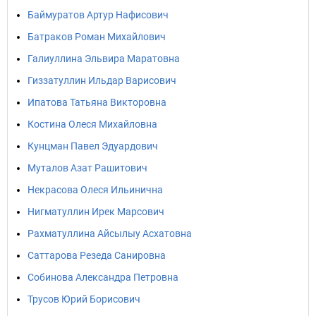
Баймуратов Артур Нафисович
Батраков Роман Михайлович
Галиуллина Эльвира Маратовна
Гиззатуллин Ильдар Варисович
Ипатова Татьяна Викторовна
Костина Олеся Михайловна
Кунцман Павел Эдуардович
Муталов Азат Рашитович
Некрасова Олеся Ильинична
Нигматуллин Ирек Марсович
Рахматуллина Айсылыу Асхатовна
Саттарова Резеда Санировна
Собинова Александра Петровна
Трусов Юрий Борисович