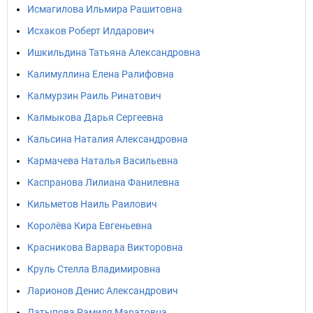
Исмагилова Ильмира Рашитовна
Исхаков Роберт Илдарович
Ишкильдина Татьяна Александровна
Калимуллина Елена Ралифовна
Калмурзин Раиль Ринатович
Калмыкова Дарья Сергеевна
Кальсина Наталия Александровна
Кармачева Наталья Васильевна
Каспранова Лилиана Фанилевна
Кильметов Наиль Раилович
Королёва Кира Евгеньевна
Красникова Варвара Викторовна
Круль Стелла Владимировна
Ларионов Денис Александрович
Латыпова Рамиля Маратовна