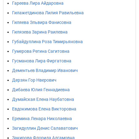
Гареева Лира Айдаровна
Гилажетдинова Лилия Равильевна
Гиляева Эльвира Фанисовна
Гилязева Зарина Раилевна
Губайдуллина Роза Тимирьяновна
Гумерова Регина Сагитовна
Гусманова Лира Фиргатовна
Дементьев Владимир Иванович
Дерзян Гор Нверович
Дибаева Юлия Геннадиевна
Думайская Елена Наубатовна
Евдокимова Елена Викторовна
Еремина Ленара Николаевна
Загидуллин Денис Салаватович
Закирова Флорида Адгамовна