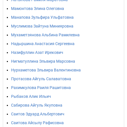
Мамонтова Элина Олеговна
Манапова Зульфира Ульфатовна
Муслимова Зайтуна Минияровна
Мухаметзянова Альбина Рамилевна
Надыршина Анастасия Сергеевна
Назифуллин Азат Ирекович
Нигматуллина Эльвира Марсовна
Нурхаметова Эльвира Валентиновна
Протасова Айгуль Салаватовна
Рахимкулова Раиля Рашитовна
Рыбаков Алик Ильич
Сабирова Айгуль Якуповна
Саитов Эдуард Альбертович
Саитова Айсылу Рафисовна