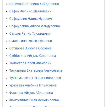
Салихова Эльвина Хайдаровна
Сафин Феликс Шамилевич
Сафиуллин Наиль Нурович
Сафиуллина Илюза Ильдусовна
Саяхов Ранис Флоридович
Смильгина Ольга Юрьевна
Сотирова Анжела Сосовна
Субботина Айгуль Халиловна
Тайметов Павел Иванович
Труханова Екатерина Алексеевна
Туктамышева Регина Ринатовна
Уразаева Альбина Ильясовна
Фаизова Айгуль Айдаровна
Файзуллина Зиля Исмагиловна