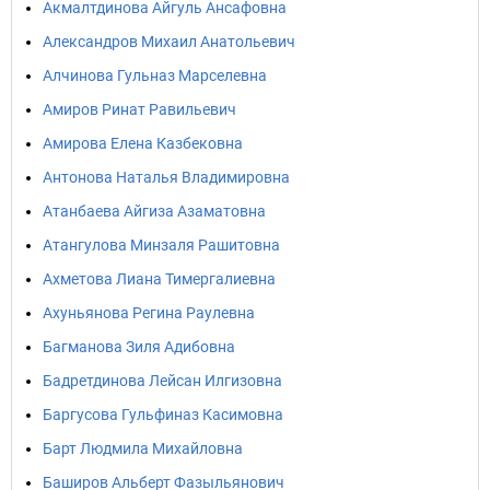
Акмалтдинова Айгуль Ансафовна
Александров Михаил Анатольевич
Алчинова Гульназ Марселевна
Амиров Ринат Равильевич
Амирова Елена Казбековна
Антонова Наталья Владимировна
Атанбаева Айгиза Азаматовна
Атангулова Минзаля Рашитовна
Ахметова Лиана Тимергалиевна
Ахуньянова Регина Раулевна
Багманова Зиля Адибовна
Бадретдинова Лейсан Илгизовна
Баргусова Гульфиназ Касимовна
Барт Людмила Михайловна
Баширов Альберт Фазыльянович