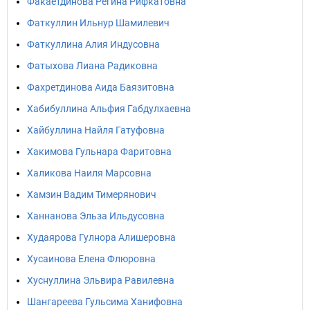
Факаетдинова Регина Рифкатовна
Фаткуллин Ильнур Шамилевич
Фаткуллина Алия Индусовна
Фатыхова Лиана Радиковна
Фахретдинова Аида Баязитовна
Хабибуллина Альфия Габдулхаевна
Хайбуллина Найля Гатуфовна
Хакимова Гульнара Фаритовна
Халикова Наиля Марсовна
Хамзин Вадим Тимерянович
Ханнанова Эльза Ильдусовна
Худаярова Гулнора Алишеровна
Хусаинова Елена Флюровна
Хуснуллина Эльвира Равилевна
Шангареева Гульсима Ханифовна