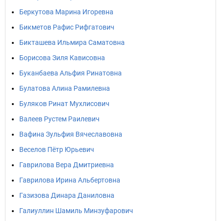
Беркутова Марина Игоревна
Бикметов Рафис Рифгатович
Бикташева Ильмира Саматовна
Борисова Зиля Кависовна
Буканбаева Альфия Ринатовна
Булатова Алина Рамилевна
Буляков Ринат Мухлисович
Валеев Рустем Раилевич
Вафина Зульфия Вячеславовна
Веселов Пётр Юрьевич
Гаврилова Вера Дмитриевна
Гаврилова Ирина Альбертовна
Газизова Динара Даниловна
Галиуллин Шамиль Минзуфарович