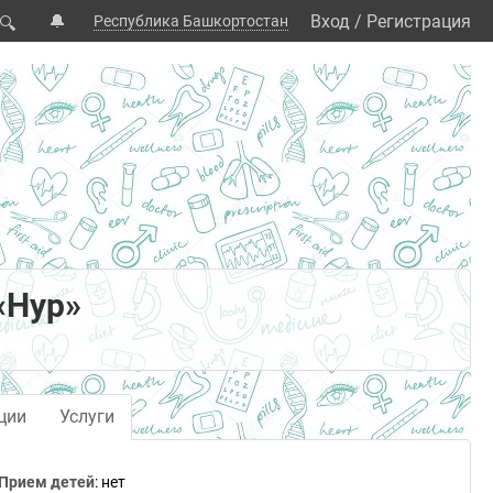
🔔
Вход
/
Регистрация
Республика Башкортостан
🔍
«Нур»
ции
Услуги
Прием детей
: нет