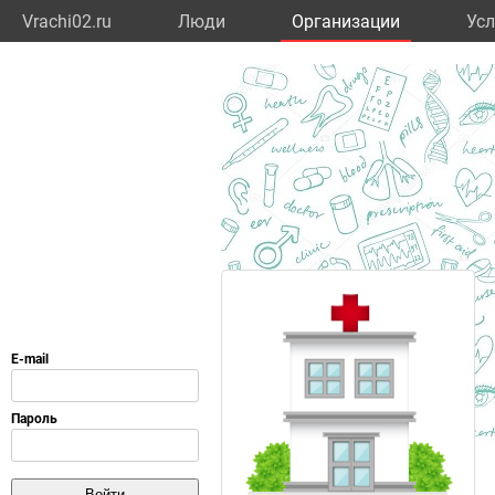
Vrachi02.ru
Люди
Организации
Усл