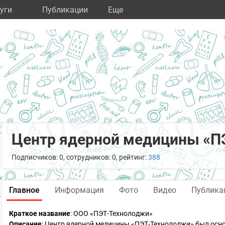
уги
Публикации
Eще
Центр ядерной медицины «П
Подписчиков: 0, сотрудников: 0, рейтинг:
388
Главное
Информация
Фото
Видео
Публика
Краткое название
:
ООО «ПЭТ-Технолоджи»
Описание
: Центр ядерной медицины «ПЭТ-Технолоджи» был осно