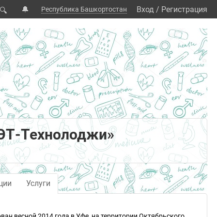
🔔
Вход
/
Регистрация
Республика Башкортостан
🔍
ЭТ-Технолоджи»
ции
Услуги
ван весной 2014 года в Уфе, на территории Октябрьского