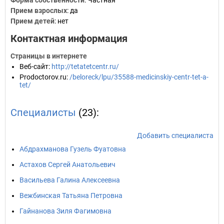
Форма собственности
: Частная
Прием взрослых
: да
Прием детей
: нет
Контактная информация
Страницы в интернете
Веб-сайт
:
http://tetatetcentr.ru/
Prodoctorov.ru
:
/beloreck/lpu/35588-medicinskiy-centr-tet-a-
tet/
Специалисты
(23):
Добавить специалиста
Абдрахманова Гузель Фуатовна
Астахов Сергей Анатольевич
Васильева Галина Алексеевна
Вежбинская Татьяна Петровна
Гайнанова Зиля Фагимовна