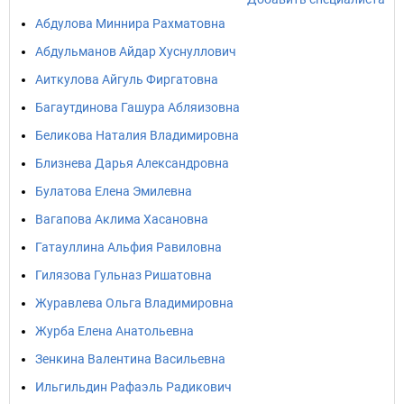
Абдулова Миннира Рахматовна
Абдульманов Айдар Хуснуллович
Аиткулова Айгуль Фиргатовна
Багаутдинова Гашура Абляизовна
Беликова Наталия Владимировна
Близнева Дарья Александровна
Булатова Елена Эмилевна
Вагапова Аклима Хасановна
Гатауллина Альфия Равиловна
Гилязова Гульназ Ришатовна
Журавлева Ольга Владимировна
Журба Елена Анатольевна
Зенкина Валентина Васильевна
Ильгильдин Рафаэль Радикович