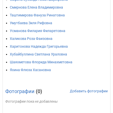
Смирнова Елена Владимировна
Таштимирова Фануза Ринатовна
Умутбаева Зиля Рифовна
Усманова Филария Филаретовна
Халикова Роза Фаизовна
Харитонова Надежда Григорьевна
Хубайбуллина Светлана Ураловна
Шаяхметова Флорида Минахметовна
Яхина Флюза Хасановна
Фотографии
(0)
Добавить фотографии
Фотографии пока не добавлены