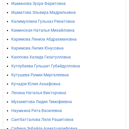
Ишманова Зухра Фаритовна
Ишматова Эльвира Мадрильевна
Калимуллина Гульназ Ринатовна
Каминская Наталья Михайловна
Каримова Лениза Абдрахмановна
Каримова Лилия Юнусовна
Каюпова Халида Гизатулловна
Кутлубаева Гульшат Губайдулловна
Кутушева Румия Миргалеевна
Кучадзе Юлия Ахнафовна
Лесина Наталья Викторовна
Мухаметова Лидия Тимофеевна
Наумкина Рита Василевна
Саетбатталова Ляля Рашитовна
Сафина Зубайда Ахматшарифовна