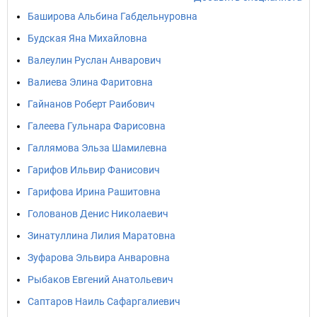
Баширова Альбина Габдельнуровна
Будская Яна Михайловна
Валеулин Руслан Анварович
Валиева Элина Фаритовна
Гайнанов Роберт Раибович
Галеева Гульнара Фарисовна
Галлямова Эльза Шамилевна
Гарифов Ильвир Фанисович
Гарифова Ирина Рашитовна
Голованов Денис Николаевич
Зинатуллина Лилия Маратовна
Зуфарова Эльвира Анваровна
Рыбаков Евгений Анатольевич
Саптаров Наиль Сафаргалиевич