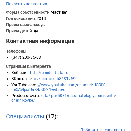
Показать полностью…
Форма собственности
: Частная
Год основания
:
2018
Прием взрослых
: да
Прием детей
: да
Контактная информация
Телефоны
(347) 200-85-08
Страницы в интернете
Веб-сайт
:
http://emident-ufa.ru
ВКонтакте
:
//vk.com/club86812599
YouTube.com
:
//www.youtube.com/channel/UCRIY--
ne5AVljuxUaK-bKDA/featured
Prodoctorov.ru
:
/ufa/lpu/50816-stomatologiya-emident-v-
chernikovke/
Специалисты
(17):
Добавить специалиста