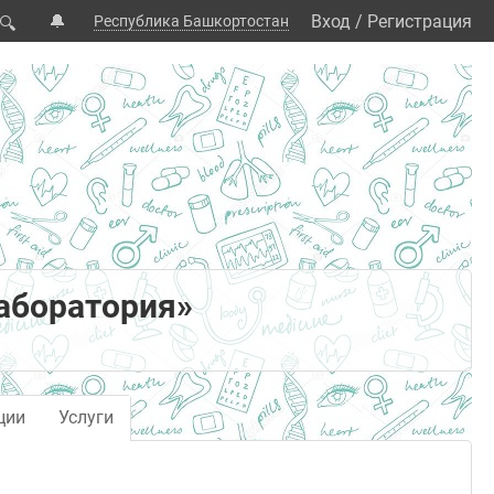
🔔
Вход
/
Регистрация
Республика Башкортостан
🔍
аборатория»
ции
Услуги