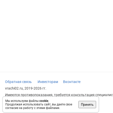
Обратная связь
Инвесторам
Вконтакте
vrachi02.ru, 2019-2026 гг.
Имеются противопоказания, требуется консультация специалист
заменяет прием врача.
Мы используем файлы
cookie
.
Принять
Продолжая использовать сайт, вы даете свое
Возрастное ограничение: 18+
согласие на работу с этими файлами.