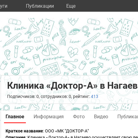
уги
Публикации
Eще
Клиника «Доктор-А» в Нагае
Подписчиков: 0, сотрудников: 0, рейтинг:
413
Главное
Информация
Фото
Видео
Публика
Краткое название
:
ООО «МК "ДОКТОР-А"
Описание
: Клиника «Доктор-А» в Нагаево осуществляет свою д