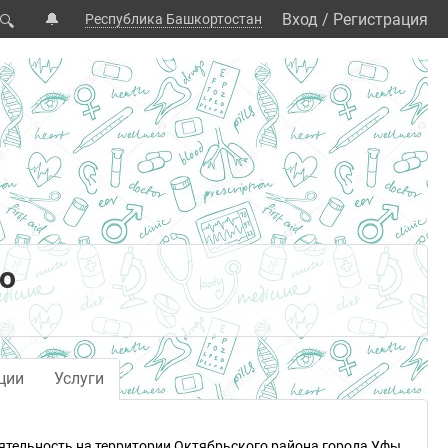
🔔
Вход
/
Регистрация
Республика Башкортостан
🔍
во
ции
Услуги
еятельность на территории Октябрьского района города Уфы.