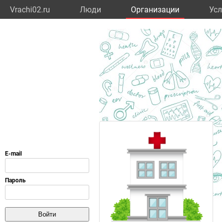
Vrachi02.ru
Люди
Организации
Усл