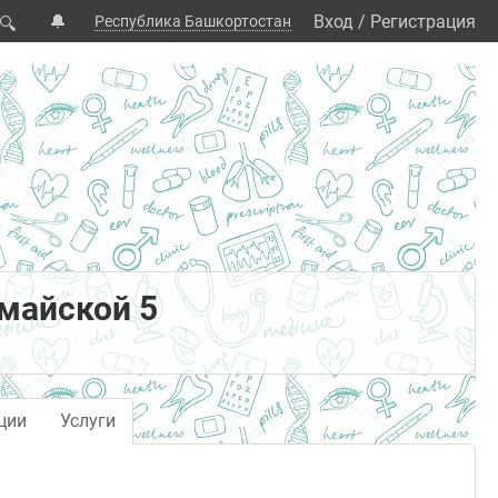
🔔
Вход
/
Регистрация
Республика Башкортостан
🔍
майской 5
ции
Услуги