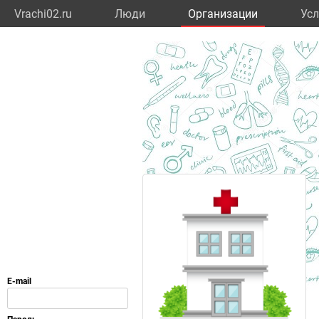
Vrachi02.ru
Люди
Организации
Усл