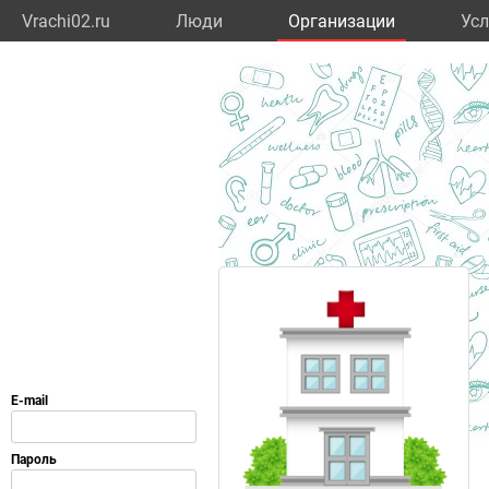
Vrachi02.ru
Люди
Организации
Усл