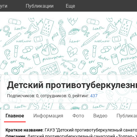
уги
Публикации
Eще
Детский противотуберкулезн
Подписчиков: 0, сотрудников: 0, рейтинг:
437
Главное
Информация
Фото
Видео
Публика
Краткое название
:
ГАУЗ "Детский противотуберкулезный санато
Описание
: Детский противотуберкулезный санаторий «Толпар» У