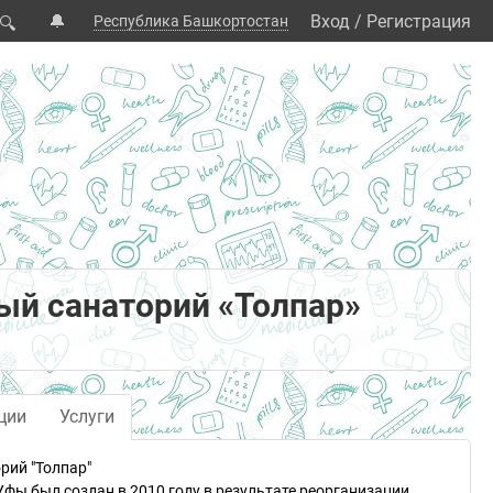
🔔
Вход
/
Регистрация
Республика Башкортостан
🔍
ый санаторий «Толпар»
ции
Услуги
рий "Толпар"
фы был создан в 2010 году в результате реорганизации