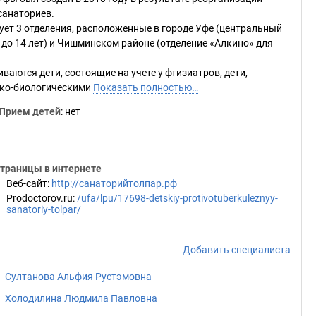
санаториев.
ует 3 отделения, расположенные в городе Уфе (центральный
 4 до 14 лет) и Чишминском районе (отделение «Алкино» для
аются дети, состоящие на учете у фтизиатров, дети,
ико-биологическими
Показать полностью…
Прием детей
: нет
траницы в интернете
Веб-сайт
:
http://санаторийтолпар.рф
Prodoctorov.ru
:
/ufa/lpu/17698-detskiy-protivotuberkuleznyy-
sanatoriy-tolpar/
Добавить специалиста
Султанова Альфия Рустэмовна
Холодилина Людмила Павловна