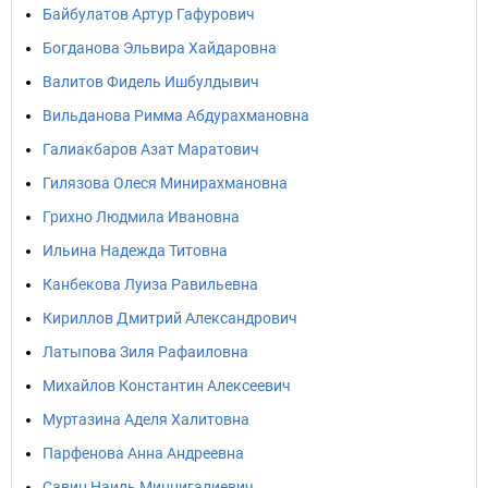
Байбулатов Артур Гафурович
Богданова Эльвира Хайдаровна
Валитов Фидель Ишбулдывич
Вильданова Римма Абдурахмановна
Галиакбаров Азат Маратович
Гилязова Олеся Минирахмановна
Грихно Людмила Ивановна
Ильина Надежда Титовна
Канбекова Луиза Равильевна
Кириллов Дмитрий Александрович
Латыпова Зиля Рафаиловна
Михайлов Константин Алексеевич
Муртазина Аделя Халитовна
Парфенова Анна Андреевна
Савин Наиль Миннигалиевич