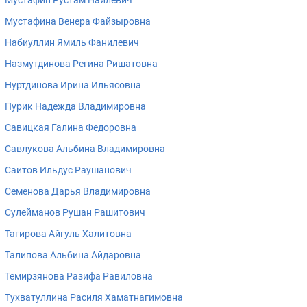
Мустафин Рустам Наилевич
Мустафина Венера Файзыровна
Набиуллин Ямиль Фанилевич
Назмутдинова Регина Ришатовна
Нуртдинова Ирина Ильясовна
Пурик Надежда Владимировна
Савицкая Галина Федоровна
Савлукова Альбина Владимировна
Саитов Ильдус Раушанович
Семенова Дарья Владимировна
Сулейманов Рушан Рашитович
Тагирова Айгуль Халитовна
Талипова Альбина Айдаровна
Темирзянова Разифа Равиловна
Тухватуллина Расиля Хаматнагимовна