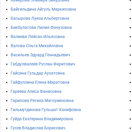
Ахмерова Эльвира Зинуровна
Байгильдина Айгуль Маркисовна
Басырова Луиза Альбертовна
Бикбулатова Лилия Фанузовна
Валиева Ляйсан Ильясовна
Валова Ольга Михайловна
Васильев Эдуард Геннадьевич
Габдулвалеев Руслан Фаритович
Гайсина Гульдар Аухатовна
Гайфуллина Елена Маратовна
Гареева Алиса Фанисовна
Гарипова Регина Магоумяновна
Гильмутдинова Гульшат Ханифовна
Гуйда Екатерина Владимировна
Гусев Владислав Борисович