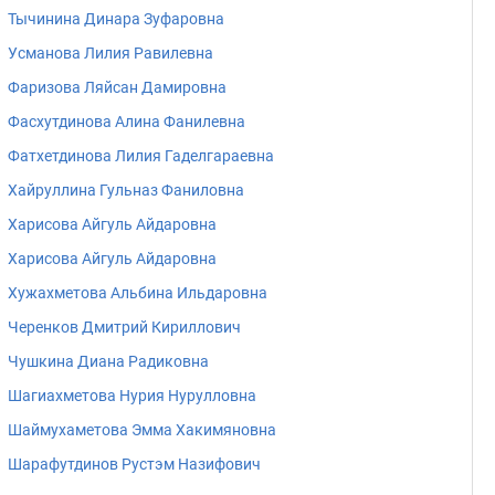
Тычинина Динара Зуфаровна
Усманова Лилия Равилевна
Фаризова Ляйсан Дамировна
Фасхутдинова Алина Фанилевна
Фатхетдинова Лилия Гаделгараевна
Хайруллина Гульназ Фаниловна
Харисова Айгуль Айдаровна
Харисова Айгуль Айдаровна
Хужахметова Альбина Ильдаровна
Черенков Дмитрий Кириллович
Чушкина Диана Радиковна
Шагиахметова Нурия Нурулловна
Шаймухаметова Эмма Хакимяновна
Шарафутдинов Рустэм Назифович