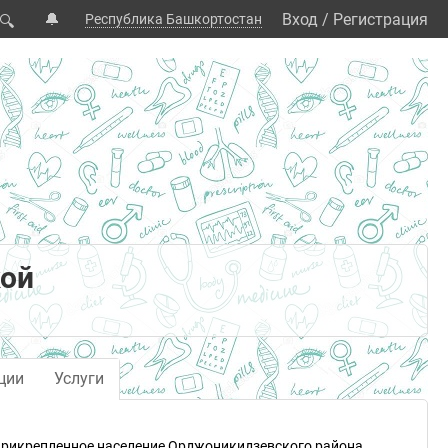
🔔
Вход
/
Регистрация
Республика Башкортостан
🔍
кой
ции
Услуги
прикрепленное население Орджоникидзевского района