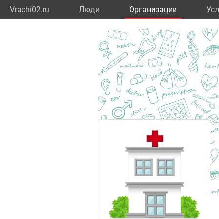
Vrachi02.ru
Люди
Организации
Усл