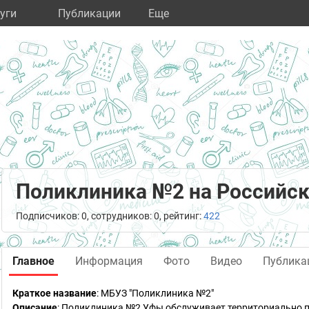
уги
Публикации
Eще
Поликлиника №2 на Российс
Подписчиков: 0, сотрудников: 0, рейтинг:
422
Главное
Информация
Фото
Видео
Публика
Краткое название
:
МБУЗ "Поликлиника №2"
Описание
: Поликлиника №2 Уфы обслуживает территориально 