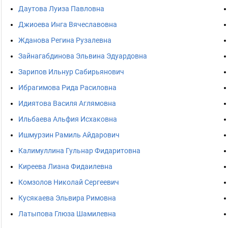
Даутова Луиза Павловна
Джиоева Инга Вячеславовна
Жданова Регина Рузалевна
Зайнагабдинова Эльвина Эдуардовна
Зарипов Ильнур Сабирьянович
Ибрагимова Рида Расиловна
Идиятова Василя Аглямовна
Ильбаева Альфия Исхаковна
Ишмурзин Рамиль Айдарович
Калимуллина Гульнар Фидаритовна
Киреева Лиана Фидаилевна
Комзолов Николай Сергеевич
Кусякаева Эльвира Римовна
Латыпова Глюза Шамилевна