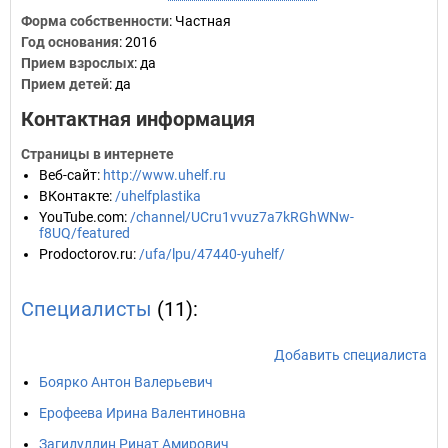
Форма собственности
: Частная
Год основания
:
2016
Прием взрослых
: да
Прием детей
: да
Контактная информация
Страницы в интернете
Веб-сайт
:
http://www.uhelf.ru
ВКонтакте
:
/uhelfplastika
YouTube.com
:
/channel/UCru1vvuz7a7kRGhWNw-
f8UQ/featured
Prodoctorov.ru
:
/ufa/lpu/47440-yuhelf/
Специалисты
(11):
Добавить специалиста
Боярко Антон Валерьевич
Ерофеева Ирина Валентиновна
Загидуллин Ринат Амирович