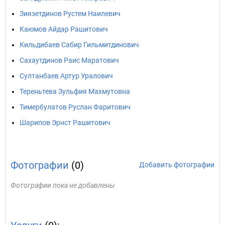
Зиязетдинов Рустем Наилевич
Каюмов Айдар Рашитович
Кильдибаев Сабир Гильмитдинович
Сахаутдинов Раис Маратович
Султанбаев Артур Уралович
Тереньтева Зульфия Махмутовна
Тимербулатов Руслан Фаритович
Шарипов Эрнст Рашитович
Фотографии
(0)
Добавить фотографии
Фотографии пока не добавлены