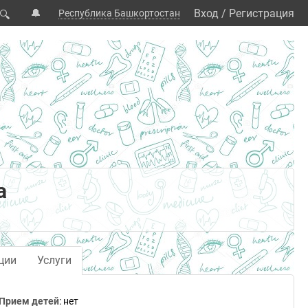
🔔
Вход
/
Регистрация
Республика Башкортостан
🔍
а
ции
Услуги
Прием детей
: нет