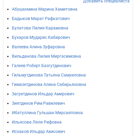
Добавить специалиста
Абушахмина Марина Хамитовна
Бадыков Марат Рафкатович
Булатова Лилия Карамовна
Бухаров Мударис Кабирович
Валеева Алина Зуфаровна
Вильданова Лилия Миргасимовна
Галеев Роберт Базгутдинович
Гильмутдинова Татьяна Самуиловна
Гимазетдинова Алина Сабирьяновна
Загретдинов Ильдар Амирович
Зиятдинов Рим Равилевич
Ибатуллина Гульшан Мирсаяповна
Ильясова Ляля Рифовна
Исхаков Ильдар Ависович