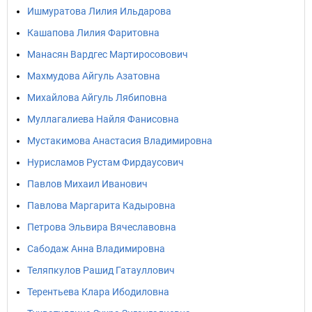
Ишмуратова Лилия Ильдарова
Кашапова Лилия Фаритовна
Манасян Вардгес Мартиросовович
Махмудова Айгуль Азатовна
Михайлова Айгуль Лябиповна
Муллагалиева Найля Фанисовна
Мустакимова Анастасия Владимировна
Нурисламов Рустам Фирдаусович
Павлов Михаил Иванович
Павлова Маргарита Кадыровна
Петрова Эльвира Вячеславовна
Сабодаж Анна Владимировна
Теляпкулов Рашид Гатауллович
Терентьева Клара Ибодиловна