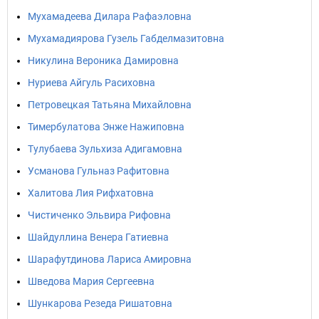
Мухамадеева Дилара Рафаэловна
Мухамадиярова Гузель Габделмазитовна
Никулина Вероника Дамировна
Нуриева Айгуль Расиховна
Петровецкая Татьяна Михайловна
Тимербулатова Энже Нажиповна
Тулубаева Зульхиза Адигамовна
Усманова Гульназ Рафитовна
Халитова Лия Рифхатовна
Чистиченко Эльвира Рифовна
Шайдуллина Венера Гатиевна
Шарафутдинова Лариса Амировна
Шведова Мария Сергеевна
Шункарова Резеда Ришатовна