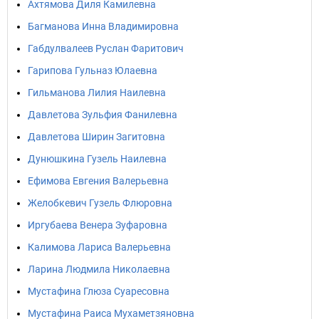
Ахтямова Диля Камилевна
Багманова Инна Владимировна
Габдулвалеев Руслан Фаритович
Гарипова Гульназ Юлаевна
Гильманова Лилия Наилевна
Давлетова Зульфия Фанилевна
Давлетова Ширин Загитовна
Дунюшкина Гузель Наилевна
Ефимова Евгения Валерьевна
Желобкевич Гузель Флюровна
Иргубаева Венера Зуфаровна
Калимова Лариса Валерьевна
Ларина Людмила Николаевна
Мустафина Глюза Суаресовна
Мустафина Раиса Мухаметзяновна