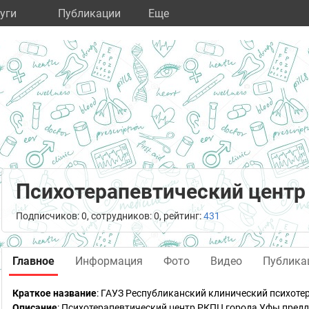
уги
Публикации
Eще
Психотерапевтический цент
Подписчиков: 0, сотрудников: 0, рейтинг:
431
Главное
Информация
Фото
Видео
Публика
Краткое название
:
ГАУЗ Республиканский клинический психоте
Описание
: Психотерапевтический центр РКПЦ города Уфы пред