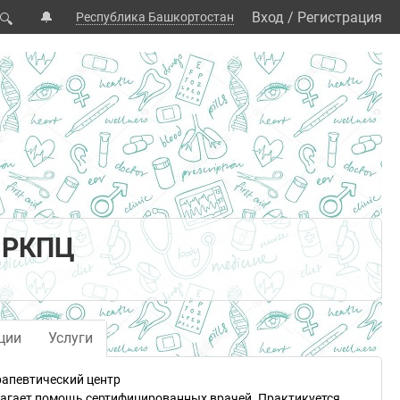
🔔
Вход
/
Регистрация
Республика Башкортостан
🔍
р РКПЦ
ции
Услуги
рапевтический центр
лагает помощь сертифицированных врачей. Практикуется