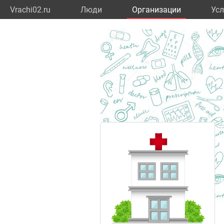
Vrachi02.ru
Люди
Организации
Усл