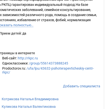
а РКПЦ гарантирован индивидуальный подход.На базе
соматических заболеваний, семейное консультирование,
х зависимостей различного рода, помощь в создание семьи,
остояниях, избавление от страхов, фобий, нормализация
оказать полностью…
Прием детей
: да
траницы в интернете
Веб-сайт
:
http://rkpc.ru
Одноклассники
:
/group/55614373888245
Prodoctorov.ru
:
/ufa/lpu/43632-psihoterapevticheskiy-centr-
rkpc/
Добавить специалиста
Котрикова Наталья Владимировна
Куликова Наталья Валентиновна