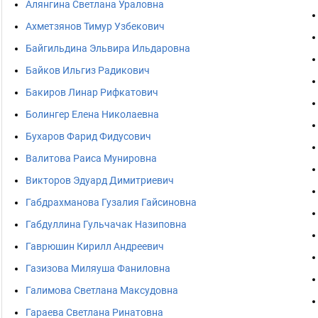
Алянгина Светлана Ураловна
Ахметзянов Тимур Узбекович
Байгильдина Эльвира Ильдаровна
Байков Ильгиз Радикович
Бакиров Линар Рифкатович
Болингер Елена Николаевна
Бухаров Фарид Фидусович
Валитова Раиса Мунировна
Викторов Эдуард Димитриевич
Габдрахманова Гузалия Гайсиновна
Габдуллина Гульчачак Назиповна
Гаврюшин Кирилл Андреевич
Газизова Миляуша Фаниловна
Галимова Светлана Максудовна
Гараева Светлана Ринатовна