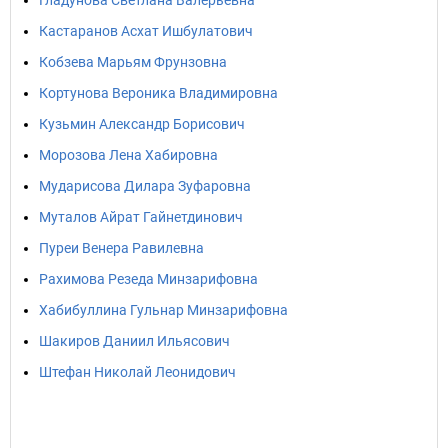
Гладунова Светлана Валерьевна
Кастаранов Асхат Ишбулатович
Кобзева Марьям Фрунзовна
Кортунова Вероника Владимировна
Кузьмин Александр Борисович
Морозова Лена Хабировна
Мударисова Дилара Зуфаровна
Муталов Айрат Гайнетдинович
Пуреи Венера Равилевна
Рахимова Резеда Минзарифовна
Хабибуллина Гульнар Минзарифовна
Шакиров Даниил Ильясович
Штефан Николай Леонидович