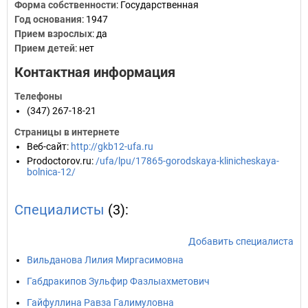
Форма собственности
: Государственная
Год основания
:
1947
Прием взрослых
: да
Прием детей
: нет
Контактная информация
Телефоны
(347) 267-18-21
Страницы в интернете
Веб-сайт
:
http://gkb12-ufa.ru
Prodoctorov.ru
:
/ufa/lpu/17865-gorodskaya-klinicheskaya-
bolnica-12/
Специалисты
(3):
Добавить специалиста
Вильданова Лилия Миргасимовна
Габдракипов Зульфир Фазлыахметович
Гайфуллина Равза Галимуловна