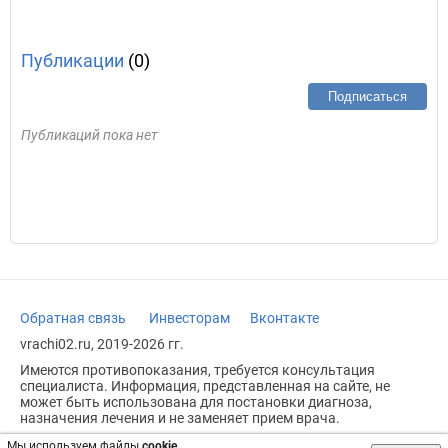
Публикации
(0)
Подписаться
Публикаций пока нет
Обратная связь
Инвесторам
Вконтакте
vrachi02.ru, 2019-2026 гг.
Имеются противопоказания, требуется консультация
специалиста. Информация, представленная на сайте, не
может быть использована для постановки диагноза,
назначения лечения и не заменяет прием врача.
Возрастное ограничение: 18+
Мы используем файлы
cookie
.