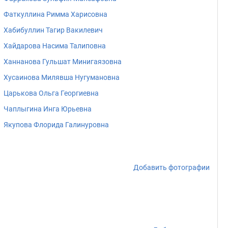
Фаткуллина Римма Харисовна
Хабибуллин Тагир Вакилевич
Хайдарова Насима Талиповна
Ханнанова Гульшат Минигаязовна
Хусаинова Милявша Нугумановна
Царькова Ольга Георгиевна
Чаплыгина Инга Юрьевна
Якупова Флорида Галинуровна
Добавить фотографии