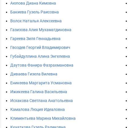
Аюпова Диана Кимовна
Бакиева Гузель Раисовна
Волох Наталья Алексеевна
Газизова Алия Мухаматдиновна
Гареева Зиля Геннадьевна
Гвоздев Георгий Владимирович
Губайдуллина Алина Энгелевна
Даутова Фанира Фазрахмановна
Диваева Гизела Вилевна
Еникеева Маргарита Усмановна
Ижикеева Галина Васильевна
Исхакова Светлана Анатольевна
Камалова Люция Идеаловна
Климентьева Марина Михайловна
Кучаткова Гузель Радиковна