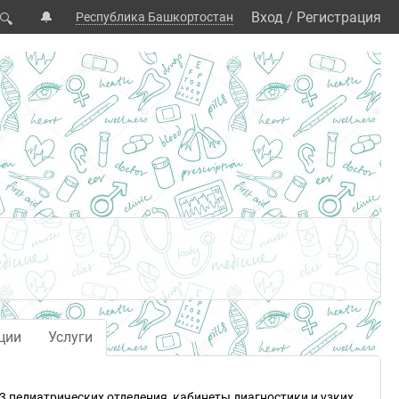
🔔
Вход
/
Регистрация
Республика Башкортостан
🔍
ции
Услуги
3 педиатрических отделения, кабинеты диагностики и узких