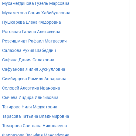
Мухаметдинова Гузель Марсовна
Мухаметова Сания Хабибулловна
Пушкарева Елена Федоровна
Рогозная Галина Алексеевна
Розеншмидт Рафаил Матвеевич
Салахова Рухия Шабеддин
Сафина Дания Салаховна
Сафуанова Лилия Хуснулловна
Симбирцева Рамиля Анваровна
Соловей Алевтина Ивановна
Сычева Индира Ильгизовна
Тагирова Ниля Медхатовна
Тарасова Татьяна Владимировна
Томарова Светлана Николаевна
Фаррахова Зульфия Мансафовна