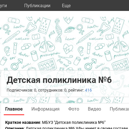
уги
Публикации
Eще
Детская поликлиника №6
Подписчиков: 0, сотрудников: 0, рейтинг:
416
Главное
Информация
Фото
Видео
Публика
Краткое название
:
МБУЗ "Детская поликлиника №6"
Описание
: Детская поликлиника №6 Уфы имеет в своем составе 