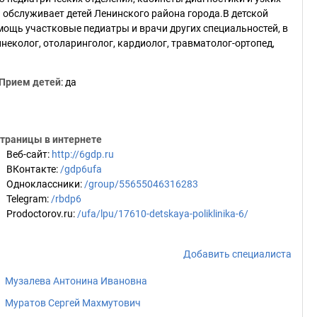
 обслуживает детей Ленинского района города.В детской
щь участковые педиатры и врачи других специальностей, в
инеколог, отоларинголог, кардиолог, травматолог-ортопед,
Прием детей
: да
траницы в интернете
Веб-сайт
:
http://6gdp.ru
ВКонтакте
:
/gdp6ufa
Одноклассники
:
/group/55655046316283
Telegram
:
/rbdp6
Prodoctorov.ru
:
/ufa/lpu/17610-detskaya-poliklinika-6/
Добавить специалиста
Музалева Антонина Ивановна
Муратов Сергей Махмутович