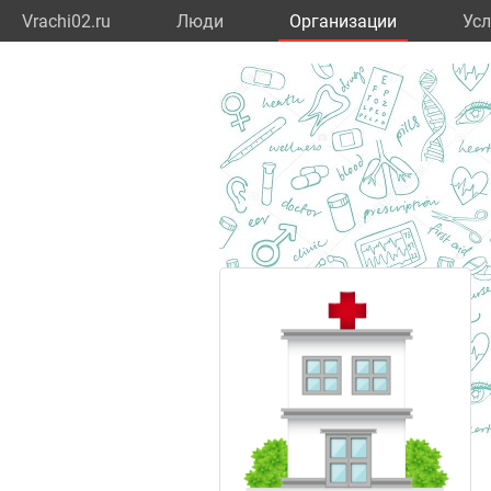
Vrachi02.ru
Люди
Организации
Усл