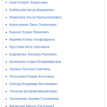
Каев Фларит Фаритович
Кайбышев Артур Вадимович
Камалова Эльза Нурлыгаяновна
Карачурина Лина Степановна
Карунус Борис Иванович
Киреева Елена Альфредовна
Круглова Инга Сергеевна
Кудоярова Эльвира Раилевна
Кузнецова Софья Владимировна
Лапина Татьяна Олеговна
Латыпова Резида Фоатовна
Лобода Владимир Витальевич
Лопатин Валерий Михайлович
Лукманова Зарема Гуссамовна
Мазитова Айгуль Расулевна