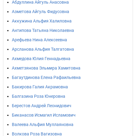
Абдуллина Айгуль Анасовна
Азметова Айгуль Фидусовна
Аккужина Альфия Халиловна
Антипова Татьяна Николаевна
Арефьева Нина Алексеевна
Арсланова Альфия Талгатовна
Ахмедова Юлия Геннадьевна
Ахметзянова Эльмира Хамитовна
Багаутдинова Елена Рафаильевна
Бакирова Галия Акрамовна
Балгазина Роза Юнеровна
Берестов Андрей Леонидович
Биканасов Исмагил Исламович
Валеева Альфия Муллаяновна
Волкова Роза Вагизовна