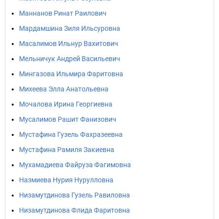
Маннанов Ринат Раилович
Мардамшина Зиля Ильсуровна
Масалимов Ильнур Вахитович
Мельничук Андрей Васильевич
Мингазова Ильмира Фаритовна
Михеева Элла Анатольевна
Мочалова Ирина Георгиевна
Мусалимов Рашит Фанизович
Мустафина Гузель Фахразеевна
Мустафина Рамиля Закиевна
Мухамадиева Файруза Фагимовна
Назмиева Нурия Нурулловна
Низамутдинова Гузель Равиловна
Низамутдинова Флида Фаритовна