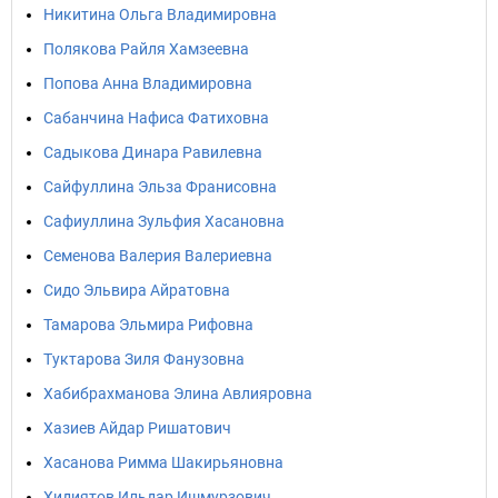
Никитина Ольга Владимировна
Полякова Райля Хамзеевна
Попова Анна Владимировна
Сабанчина Нафиса Фатиховна
Садыкова Динара Равилевна
Сайфуллина Эльза Франисовна
Сафиуллина Зульфия Хасановна
Семенова Валерия Валериевна
Сидо Эльвира Айратовна
Тамарова Эльмира Рифовна
Туктарова Зиля Фанузовна
Хабибрахманова Элина Авлияровна
Хазиев Айдар Ришатович
Хасанова Римма Шакирьяновна
Хидиятов Ильдар Ишмурзович