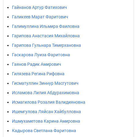
Гайнанов Артур Фатихович
Галикеев Марат Фаритович
Галимуллина Ильмира Фаиловна
Гарипова Анастасия Михайловна
Гарипова Гульнара Тимерхановна
Гаскарова Луиза Фаритовна
Гаянов Радик Амирович
Гилязева Регина Рифовна
Гисматуллин Зиннур Масгутович
Исламова Лилия Абдурахимовна
Исмагилова Розалия Валидияновна
Ишемгулова Ляйсан Хайбулловна
Ишмухаметова Карина Амировна
Кадырова Светлана Фаритовна