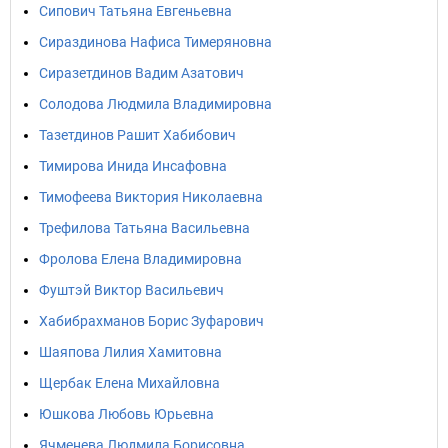
Сипович Татьяна Евгеньевна
Сираздинова Нафиса Тимеряновна
Сиразетдинов Вадим Азатович
Солодова Людмила Владимировна
Тазетдинов Рашит Хабибович
Тимирова Инида Инсафовна
Тимофеева Виктория Николаевна
Трефилова Татьяна Васильевна
Фролова Елена Владимировна
Фуштэй Виктор Васильевич
Хабибрахманов Борис Зуфарович
Шаяпова Лилия Хамитовна
Щербак Елена Михайловна
Юшкова Любовь Юрьевна
Ячменева Людмила Борисовна