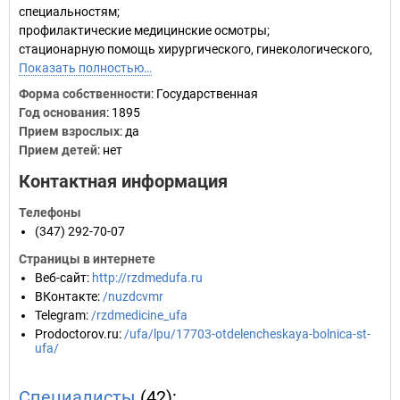
специальностям;
профилактические медицинские осмотры;
стационарную помощь хирургического, гинекологического,
Показать полностью…
Форма собственности
: Государственная
Год основания
:
1895
Прием взрослых
: да
Прием детей
: нет
Контактная информация
Телефоны
(347) 292-70-07
Страницы в интернете
Веб-сайт
:
http://rzdmedufa.ru
ВКонтакте
:
/nuzdcvmr
Telegram
:
/rzdmedicine_ufa
Prodoctorov.ru
:
/ufa/lpu/17703-otdelencheskaya-bolnica-st-
ufa/
Специалисты
(42):