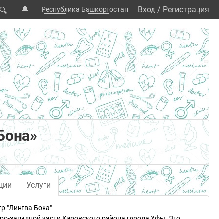
🔔
Вход
/
Регистрация
Республика Башкортостан
🔍
Бона»
ции
Услуги
р "Лингва Бона"
еро-западной части Кировского района города Уфы. Это