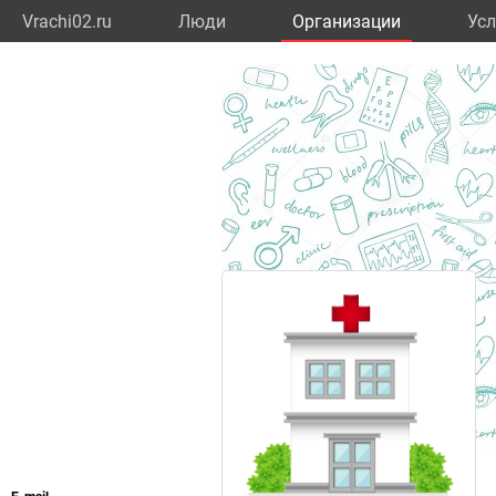
Vrachi02.ru
Люди
Организации
Усл