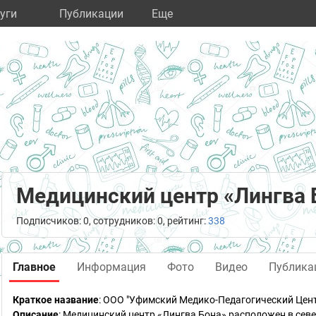
уги
Публикации
Eще
Медицинский центр «Лингва 
Подписчиков: 0, сотрудников: 0, рейтинг:
338
Главное
Информация
Фото
Видео
Публика
Краткое название
:
ООО "Уфимский Медико-Педагогический Цент
Описание
: Медицинский центр «Лингва Бона» расположен в сев