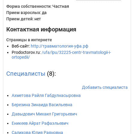
Форма собственности
: Частная
Прием взрослых
: да
Прием детей
: нет
Контактная информация
Страницы в интернете
Веб-сайт
:
http://травматология-уфа.рф
Prodoctorov.ru
:
/ufa/lpu/32225-centr-travmatologii-i-
ortopedii/
Специалисты
(8):
Добавить специалиста
Ахметова Райля Габдулнасыровна
Березина Зинаида Васильевна
Давыдович Михаил Григорьевич
Еникеев Айрат Рафаэльевич
Салихова Юлия Раяновна