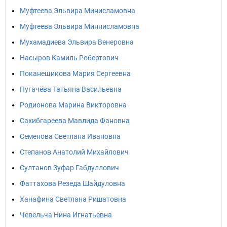
Муфтеева Эльвира Минисламовна
Муфтеева Эльвира Миннисламовна
Мухамадиева Эльвира Венеровна
Насыров Камиль Робертович
Поканещикова Мария Сергеевна
Пугачёва Татьяна Васильевна
Родионова Марина Викторовна
Сахибгареева Мавлида Фановна
Семенова Светлана Ивановна
Степанов Анатолий Михайлович
Султанов Зуфар Габдуллович
Фаттахова Резеда Шайдуловна
Ханафина Светлана Ришатовна
Чевельча Нина Игнатьевна