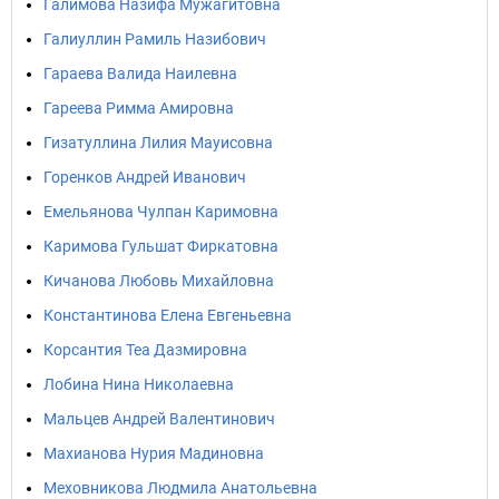
Галимова Назифа Мужагитовна
Галиуллин Рамиль Назибович
Гараева Валида Наилевна
Гареева Римма Амировна
Гизатуллина Лилия Мауисовна
Горенков Андрей Иванович
Емельянова Чулпан Каримовна
Каримова Гульшат Фиркатовна
Кичанова Любовь Михайловна
Константинова Елена Евгеньевна
Корсантия Теа Дазмировна
Лобина Нина Николаевна
Мальцев Андрей Валентинович
Махианова Нурия Мадиновна
Меховникова Людмила Анатольевна