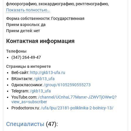
флюорографию, эхокардиографию, рентгенографию,
Показать полностью…
Форма собственности
: Государственная
Прием взрослых
: да
Прием детей
: нет
Контактная информация
Телефоны
(347) 264-49-47
Страницы в интернете
Веб-сайт
:
http://gkb13-ufa.ru
ВКонтакте
:
/gkb13_ufa
Одноклассники
:
/group/61052590555273
Telegram
:
/gkb13_ufa
YouTube.com
:
/channel/UCnhaL77Manxr-JZWVTjOWwQ?
view_as=subscriber
Prodoctorov.ru
:
/ufa/lpu/23181-poliklinika-2-bolnicy-13/
Специалисты
(47):