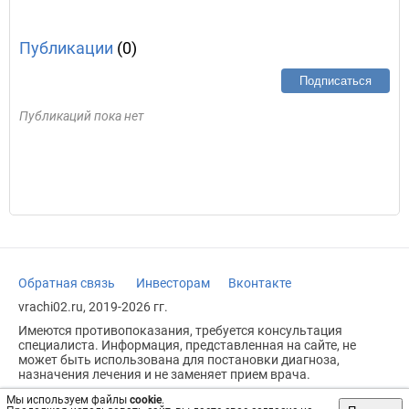
Публикации
(0)
Подписаться
Публикаций пока нет
Обратная связь
Инвесторам
Вконтакте
vrachi02.ru, 2019-2026 гг.
Имеются противопоказания, требуется консультация
специалиста. Информация, представленная на сайте, не
может быть использована для постановки диагноза,
назначения лечения и не заменяет прием врача.
Возрастное ограничение: 18+
Мы используем файлы
cookie
.