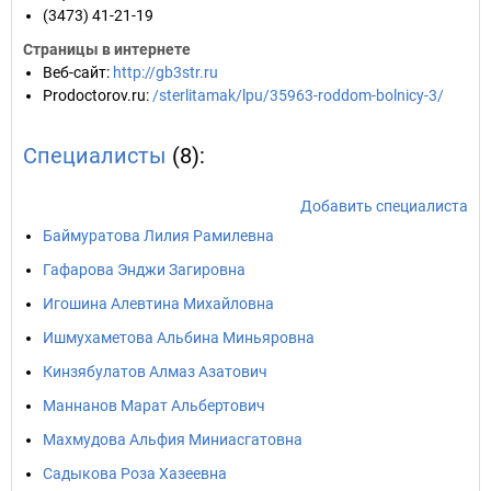
(3473) 41-21-19
Страницы в интернете
Веб-сайт
:
http://gb3str.ru
Prodoctorov.ru
:
/sterlitamak/lpu/35963-roddom-bolnicy-3/
Специалисты
(8):
Добавить специалиста
Баймуратова Лилия Рамилевна
Гафарова Энджи Загировна
Игошина Алевтина Михайловна
Ишмухаметова Альбина Миньяровна
Кинзябулатов Алмаз Азатович
Маннанов Марат Альбертович
Махмудова Альфия Миниасгатовна
Садыкова Роза Хазеевна