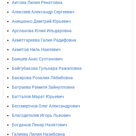
Аитова Лилия Ренатовна
Алексеев Александр Сергеевич
Анищенко Дмитрий Юрьевич
Арсланова Юлия Ильдаровна
Ахметгареева Галия Радифовна
Ахметов Ниль Наилевич
Баишев Анас Султанович
Байгубакова Гульнара Ражаповна
Бакирова Розалия Лябибовна
Батраева Рамиля Зайнулловна
Батталов Марат Юрьевич
Бессмертнов Олег Александрович
Благодетелев Игорь Львович
Богданов Ленар Назятович
Галиева Лилия Назибовна