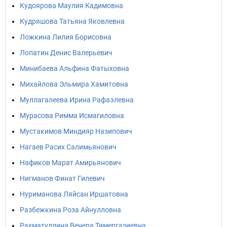
Кудоярова Маулия Кадимовна
Кудряшова Татьяна Яковлевна
Ложкина Лилия Борисовна
Лопатин Денис Валерьевич
Минибаева Альфина Фатыховна
Михайлова Эльмира Хамитовна
Муллагалеева Ирина Рафаэлевна
Мурасова Римма Исмагиловна
Мустакимов Миндияр Назипович
Нагаев Расих Салимьянович
Нафиков Марат Амирьянович
Нигманов Финат Гилевич
Нуриманова Ляйсан Иршатовна
Разбежкина Роза Айнулловна
Рахматуллина Венера Тимергазиевна