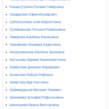
Рахматуллина Расима Гайяровна
Сендерович Ефим Иосифович
Субхангулова Алия Фирзатовна
Сулейманова Татьяна Ромельевна
Тимирова Альбина Фанисовна
Тимофеева Эльмира Хадитовна
Фазрахманова Альбина Ураловна
Фатыхова Зарима Хажиахметовна
Хайбуллин Джалил Фаридович
Халикова Ляйсан Рифовна
Хамитова Ида Азатовна
Шаймарданов Мухамет Яхиевич
Шахмаева Зульфия Рафаэльевна
Шинкарева Ирина Викторовна