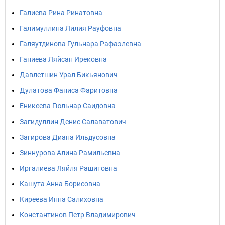
Галиева Рина Ринатовна
Галимуллина Лилия Рауфовна
Галяутдинова Гульнара Рафаэлевна
Ганиева Ляйсан Ирековна
Давлетшин Урал Бикьянович
Дулатова Фаниса Фаритовна
Еникеева Гюльнар Саидовна
Загидуллин Денис Салаватович
Загирова Диана Ильдусовна
Зиннурова Алина Рамильевна
Иргалиева Ляйля Рашитовна
Кашута Анна Борисовна
Киреева Инна Салиховна
Константинов Петр Владимирович