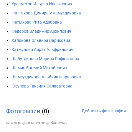
Уразметов Ильдар Ильгизович
Фаттахова Динира Имамутдиновна
Фатыхова Рита Адибовна
Федоров Владимир Архипович
Халикова Эльвира Варисовна
Хатмуллин Айрат Альфридович
Шабутдинова Марина Рафкатовна
Шамин Евгений Михайлович
Шамсутдинова Альбина Фаризовна
Юсупова Танзиля Салаватовна
Фотографии
(0)
Добавить фотографии
Фотографии пока не добавлены