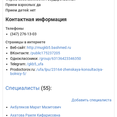
Прием взрослых
: да
Прием детей
: нет
Контактная информация
Телефоны
(347) 276-13-03
Страницы в интернете
Веб-сайт
:
http://mugkb5.bashmed.ru
ВКонтакте
:
/public175237205
Одноклассники
:
/group/63136423346350
Telegram
:
/gkb5_ufa
Prodoctorov.ru
:
/ufa/lpu/23164-zhenskaya-konsultaciya-
bolnicy-5/
Специалисты
(55):
Добавить специалиста
Акбуляков Марат Мазитович
Ахатова Раиля Кифарисовна