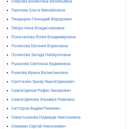
Озерова Валентина Васильевна
Павлова Ольга Михайловна
Пиндюрин Геннадий Федорович
Пиоро Анна Владиславовна
Покачалова Юлия Владимировна
Полякова Евгения Борисовна
Полякова Загида Набиулловна
Рыжкова Светлана Вадимовна
Рыжова Ирина Валентиновна
Саитгалин Закир Ямалетдинович
Самситдинов Рафис Закирович
Самситдинова Эльмира Римовна
Саттаров Вадим Римович
Севастьянова Надежда Николаевна
Семавин Сергей Николаевич