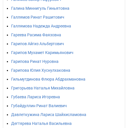
Галина Миннигуль Гиньятовна
Галлямов Ринат Рашитович
Галлямова Надежда Андреевна
Гареева Расима Фаязовна
Гарипов Айгиз Альбертович
Гарипов Мухамет Каримьянович
Гарипова Ринат Нуровна
Гарипова Юлия Хуснулхаковна
Гильмутдинова Флюра Абдрахмановна
Григорьева Наталья Михайловна
Губаева Лариса Игоревна
Губайдуллин Ринат Валиевич
Давлеткужина Лариса Шайхисламовна
Дегтярева Наталья Васильевна