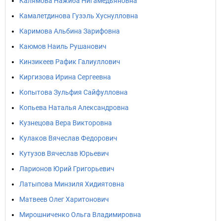
Калямова Нажиба Нигамедьяновна
Камалетдинова Гузэль Хуснулловна
Каримова Альбина Зарифовна
Каюмов Наиль Рушанович
Кинзикеев Рафик Галиуллович
Киргизова Ирина Сергеевна
Копытова Зульфия Сайфулловна
Копьева Наталья Александровна
Кузнецова Вера Викторовна
Кулаков Вячеслав Федорович
Кутузов Вячеслав Юрьевич
Ларионов Юрий Григорьевич
Латыпова Минзиля Хидиятовна
Матвеев Олег Харитонович
Мирошниченко Ольга Владимировна