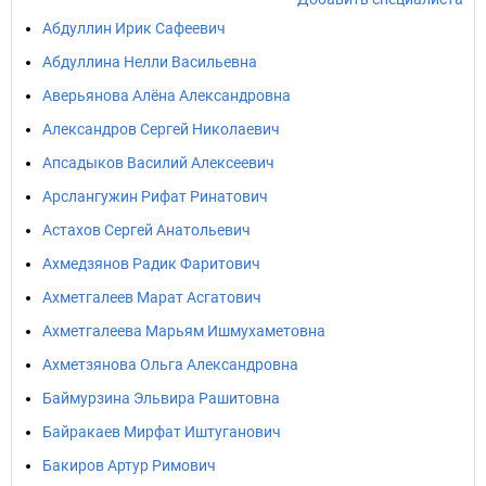
Абдуллин Ирик Сафеевич
Абдуллина Нелли Васильевна
Аверьянова Алёна Александровна
Александров Сергей Николаевич
Апсадыков Василий Алексеевич
Арслангужин Рифат Ринатович
Астахов Сергей Анатольевич
Ахмедзянов Радик Фаритович
Ахметгалеев Марат Асгатович
Ахметгалеева Марьям Ишмухаметовна
Ахметзянова Ольга Александровна
Баймурзина Эльвира Рашитовна
Байракаев Мирфат Иштуганович
Бакиров Артур Римович