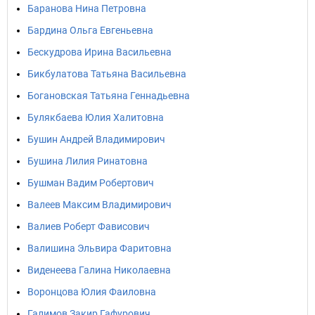
Баранова Нина Петровна
Бардина Ольга Евгеньевна
Бескудрова Ирина Васильевна
Бикбулатова Татьяна Васильевна
Богановская Татьяна Геннадьевна
Булякбаева Юлия Халитовна
Бушин Андрей Владимирович
Бушина Лилия Ринатовна
Бушман Вадим Робертович
Валеев Максим Владимирович
Валиев Роберт Фависович
Валишина Эльвира Фаритовна
Виденеева Галина Николаевна
Воронцова Юлия Фаиловна
Галимов Закир Гафурович