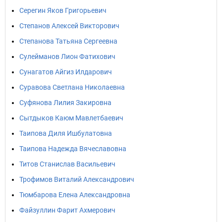
Серегин Яков Григорьевич
Степанов Алексей Викторович
Степанова Татьяна Сергеевна
Сулейманов Лион Фатихович
Сунагатов Айгиз Илдарович
Суравова Светлана Николаевна
Суфянова Лилия Закировна
Сытдыков Каюм Мавлетбаевич
Таипова Диля Ишбулатовна
Таипова Надежда Вячеславовна
Титов Станислав Васильевич
Трофимов Виталий Александрович
Тюмбарова Елена Александровна
Файзуллин Фарит Ахмерович