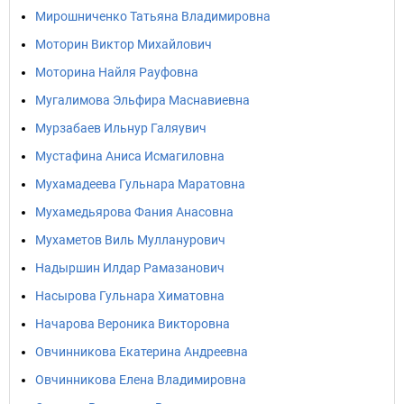
Мирошниченко Татьяна Владимировна
Моторин Виктор Михайлович
Моторина Найля Рауфовна
Мугалимова Эльфира Маснавиевна
Мурзабаев Ильнур Галяувич
Мустафина Аниса Исмагиловна
Мухамадеева Гульнара Маратовна
Мухамедьярова Фания Анасовна
Мухаметов Виль Мулланурович
Надыршин Илдар Рамазанович
Насырова Гульнара Химатовна
Начарова Вероника Викторовна
Овчинникова Екатерина Андреевна
Овчинникова Елена Владимировна