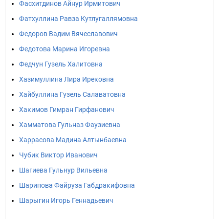
Фасхитдинов Айнур Ирмитович
Фатхуллина Равза Кутлугаллямовна
Федоров Вадим Вячеславович
Федотова Марина Игоревна
Федчун Гузель Халитовна
Хазимуллина Лира Ирековна
Хайбуллина Гузель Салаватовна
Хакимов Гимран Гирфанович
Хамматова Гульназ Фаузиевна
Харрасова Мадина Алтынбаевна
Чубик Виктор Иванович
Шагиева Гульнур Вильевна
Шарипова Файруза Габдракифовна
Шарыгин Игорь Геннадьевич