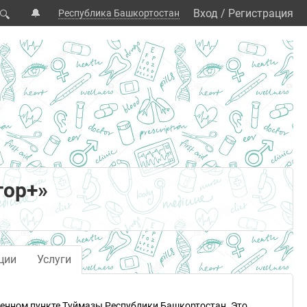
🔔
Вход
/
Регистрация
Республика Башкортостан
🔍
тор+»
ции
Услуги
ленном пункте Туймазы Республики Башкортостан. Это