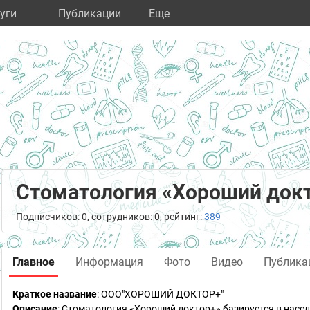
уги
Публикации
Eще
Стоматология «Хороший док
Подписчиков: 0, сотрудников: 0, рейтинг:
389
Главное
Информация
Фото
Видео
Публика
Краткое название
:
ООО"ХОРОШИЙ ДОКТОР+"
Описание
: Стоматология «Хороший доктор+» базируется в насе