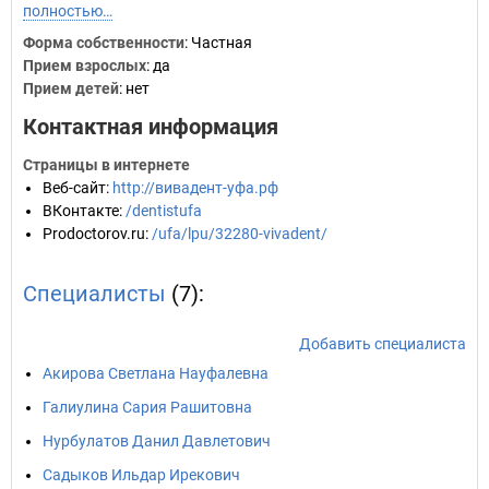
полностью…
Форма собственности
: Частная
Прием взрослых
: да
Прием детей
: нет
Контактная информация
Страницы в интернете
Веб-сайт
:
http://вивадент-уфа.рф
ВКонтакте
:
/dentistufa
Prodoctorov.ru
:
/ufa/lpu/32280-vivadent/
Специалисты
(7):
Добавить специалиста
Акирова Светлана Науфалевна
Галиулина Сария Рашитовна
Нурбулатов Данил Давлетович
Садыков Ильдар Ирекович