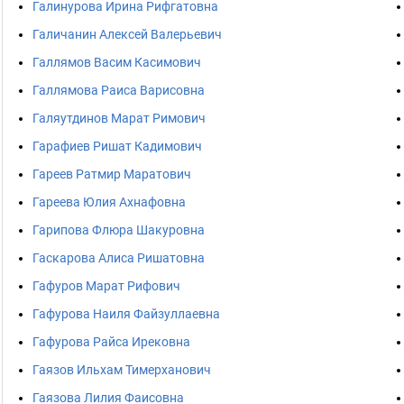
Галинурова Ирина Рифгатовна
Галичанин Алексей Валерьевич
Галлямов Васим Касимович
Галлямова Раиса Варисовна
Галяутдинов Марат Римович
Гарафиев Ришат Кадимович
Гареев Ратмир Маратович
Гареева Юлия Ахнафовна
Гарипова Флюра Шакуровна
Гаскарова Алиса Ришатовна
Гафуров Марат Рифович
Гафурова Наиля Файзуллаевна
Гафурова Райса Ирековна
Гаязов Ильхам Тимерханович
Гаязова Лилия Фаисовна