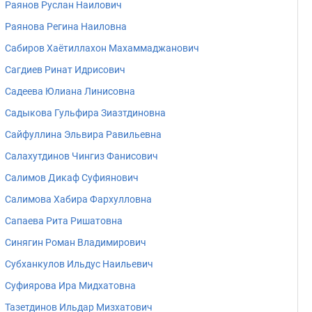
Раянов Руслан Наилович
Раянова Регина Наиловна
Сабиров Хаётиллахон Махаммаджанович
Сагдиев Ринат Идрисович
Садеева Юлиана Линисовна
Садыкова Гульфира Зиазтдиновна
Сайфуллина Эльвира Равильевна
Салахутдинов Чингиз Фанисович
Салимов Дикаф Суфиянович
Салимова Хабира Фархулловна
Сапаева Рита Ришатовна
Синягин Роман Владимирович
Субханкулов Ильдус Наильевич
Суфиярова Ира Мидхатовна
Тазетдинов Ильдар Мизхатович