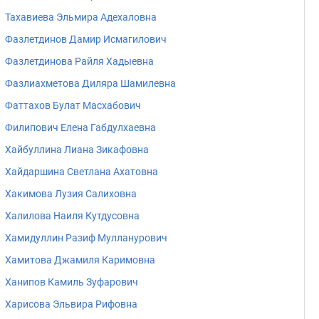
Тахавиева Эльмира Адехаловна
Фазлетдинов Дамир Исмагилович
Фазлетдинова Райля Хадыевна
Фазлиахметова Диляра Шамилевна
Фаттахов Булат Масхабович
Филипович Елена Габдулхаевна
Хайбуллина Лиана Зикафовна
Хайдаршина Светлана Ахатовна
Хакимова Лузия Салиховна
Халилова Наиля Кутдусовна
Хамидуллин Разиф Мулланурович
Хамитова Джамиля Каримовна
Ханипов Камиль Зуфарович
Харисова Эльвира Рифовна