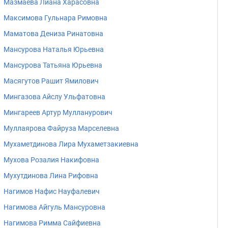
Мазмаева Лиана Харасовна
Максимова Гульнара Римовна
Маматова Дениза Ринатовна
Мансурова Наталья Юрьевна
Мансурова Татьяна Юрьевна
Масягутов Рашит Ямилович
Мингазова Айслу Ульфатовна
Мингареев Артур Мулланурович
Муллаярова Файруза Марселевна
Мухаметдинова Лира Мухаметзакиевна
Мухова Розалия Накифовна
Мухутдинова Лина Рифовна
Нагимов Нафис Науфалевич
Нагимова Айгуль Мансуровна
Нагимова Римма Сайфиевна