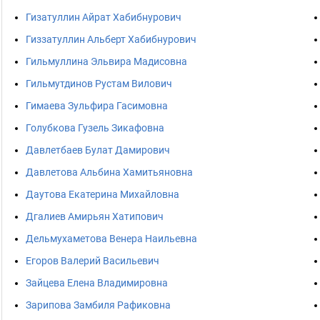
Гизатуллин Айрат Хабибнурович
Гиззатуллин Альберт Хабибнурович
Гильмуллина Эльвира Мадисовна
Гильмутдинов Рустам Вилович
Гимаева Зульфира Гасимовна
Голубкова Гузель Зикафовна
Давлетбаев Булат Дамирович
Давлетова Альбина Хамитьяновна
Даутова Екатерина Михайловна
Дгалиев Амирьян Хатипович
Дельмухаметова Венера Наильевна
Егоров Валерий Васильевич
Зайцева Елена Владимировна
Зарипова Замбиля Рафиковна