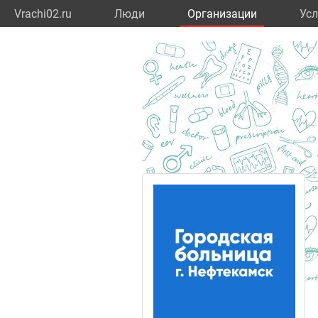
Vrachi02.ru
Люди
Организации
Усл