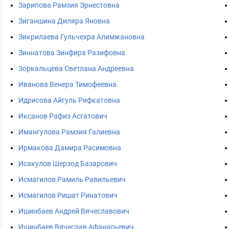
Зарипова Рамзия Эрнестовна
Зиганшина Диляра Яновна
Зикрилаева Гульчехра Алимжановна
Зиннатова Зинфира Разифовна
Зоркальцева Светлана Андреевна
Иванова Венера Тимофеевна
Идрисова Айгуль Рифкатовна
Иксанов Рафиз Асгатович
Имангулова Рамзия Галиевна
Ирмакова Дамира Расимовна
Исакулов Шерзод Базарович
Исмагилов Рамиль Равильевич
Исмагилов Ришат Ринатович
Ишинбаев Андрей Вячеславович
Ишинбаев Вячеслав Афанасьевич