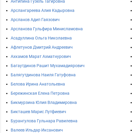
Антипина Гузель Тагировна
Арслангареева Алия Кадыровна
Арсланов Адип Гаязович
Арсланова Гульфира Минисламовна
Асадуллина Ольга Николаевна
Афлетунов Дмитрий Андреевич
Ахкамов Марат Ахматнурович
Багаутдинов Рашит Мухамадиярович
Балягутдинова Наиля Гатуфовна
Белова Ирина Анатольевна
Бережинская Елена Петровна
Бикмурзина Юлия Владимировна
Бикташев Марис Лутфиевич
Бурангулова Гульнара Равилевна
Валеев Ильдар Иксанович