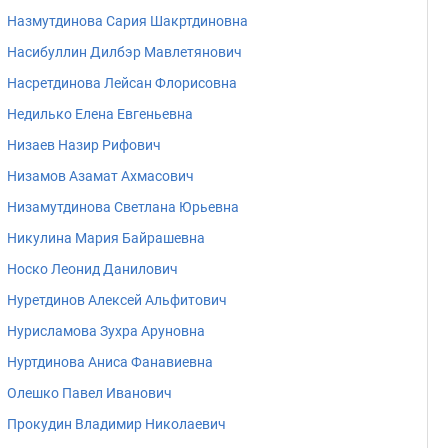
Назмутдинова Сария Шакртдиновна
Насибуллин Дилбэр Мавлетянович
Насретдинова Лейсан Флорисовна
Недилько Елена Евгеньевна
Низаев Назир Рифович
Низамов Азамат Ахмасович
Низамутдинова Светлана Юрьевна
Никулина Мария Байрашевна
Носко Леонид Данилович
Нуретдинов Алексей Альфитович
Нурисламова Зухра Аруновна
Нуртдинова Аниса Фанавиевна
Олешко Павел Иванович
Прокудин Владимир Николаевич