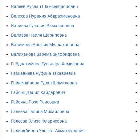
Валеев Руслан Шамселбаянович
Валеева Нурания Абдрахмановна
Валиева Гузалия Рамазановна
Валиева Наиля Шариповна
Валимова Альфия Муллахановна
Валиханова Зарема Зигфридовна
Габдрахимова Гульнара Хамисовна
Газнавиева Руфина Тахавиевна
Гайнетдинова Гузал Шамиловна
Гайсин Данил Хайдарович
Гайсина Роза Раисовна
Галеева Галина Михайловна
Галеева Элиза Фларисовна
Галиакбиров Ульфат Ахматнурович