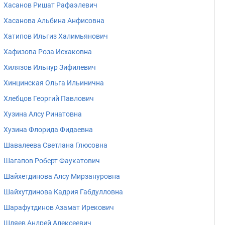
Хасанов Ришат Рафаэлевич
Хасанова Альбина Анфисовна
Хатипов Ильгиз Халимьянович
Хафизова Роза Исхаковна
Хилязов Ильнур Зифилевич
Хинцинская Ольга Ильинична
Хлебцов Георгий Павлович
Хузина Алсу Ринатовна
Хузина Флорида Фидаевна
Шавалеева Светлана Глюсовна
Шагапов Роберт Фаукатович
Шайхетдинова Алсу Мирзануровна
Шайхутдинова Кадрия Габдулловна
Шарафутдинов Азамат Ирекович
Шляев Андрей Алексеевич