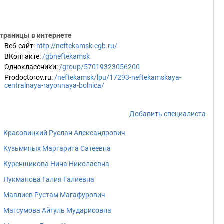
траницы в интернете
Веб-сайт
:
http://neftekamsk-cgb.ru/
ВКонтакте
:
/gbneftekamsk
Одноклассники
:
/group/57019323056200
Prodoctorov.ru
:
/neftekamsk/lpu/17293-neftekamskaya-
centralnaya-rayonnaya-bolnica/
Добавить специалиста
Красовицкий Руслан Александрович
Кузьминых Маргарита Сатеевна
Куренщикова Нина Николаевна
Лукманова Галия Галиевна
Мавлиев Рустам Магафурович
Магсумова Айгуль Мударисовна