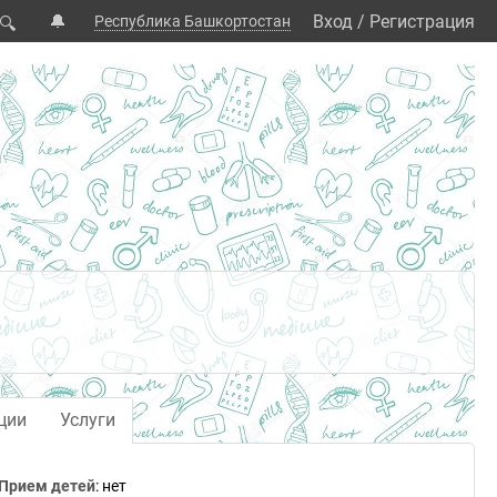
🔔
Вход
/
Регистрация
Республика Башкортостан
🔍
ции
Услуги
Прием детей
: нет