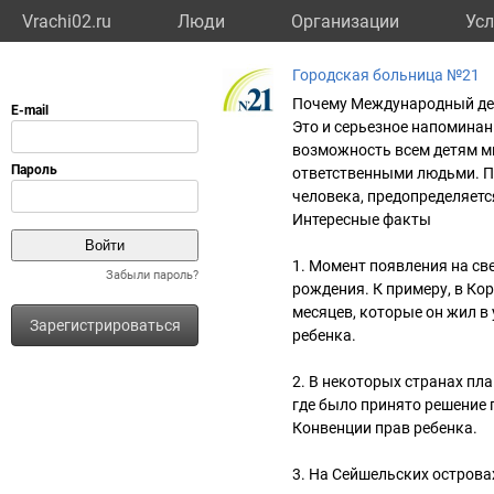
Vrachi02.ru
Люди
Организации
Усл
Городская больница №21
Почему Международный ден
Это и серьезное напоминан
возможность всем детям м
ответственными людьми. П
человека, предопределяетс
Интересные факты
1. Момент появления на св
Забыли пароль?
рождения. К примеру, в Ко
месяцев, которые он жил в 
Зарегистрироваться
ребенка.
2. В некоторых странах пла
где было принято решение 
Конвенции прав ребенка.
3. На Сейшельских острова