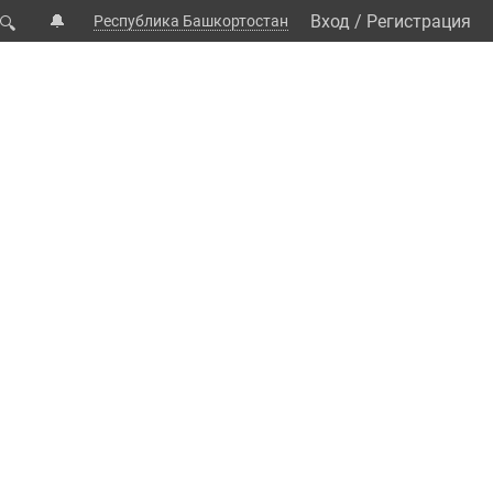
🔔
Вход
/
Регистрация
Республика Башкортостан
🔍