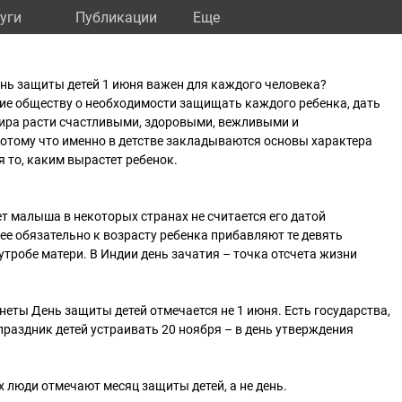
уги
Публикации
Eще
ь защиты детей 1 июня важен для каждого человека?
ие обществу о необходимости защищать каждого ребенка, дать
ира расти счастливыми, здоровыми, вежливыми и
отому что именно в детстве закладываются основы характера
я то, каким вырастет ребенок.
ет малыша в некоторых странах не считается его датой
рее обязательно к возрасту ребенка прибавляют те девять
утробе матери. В Индии день зачатия – точка отсчета жизни
неты День защиты детей отмечается не 1 июня. Есть государства,
праздник детей устраивать 20 ноября – в день утверждения
х люди отмечают месяц защиты детей, а не день.