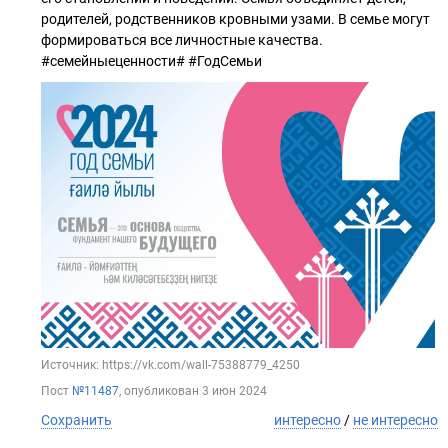
родителей, родственников кровными узами. В семье могут
формироваться все личностные качества.
#семейныеценности# #ГодСемьи
Источник: https://vk.com/wall-75388779_4250
Пост
№11487
, опубликован
3 июн 2024
Сохранить
интересно
/
не интересно