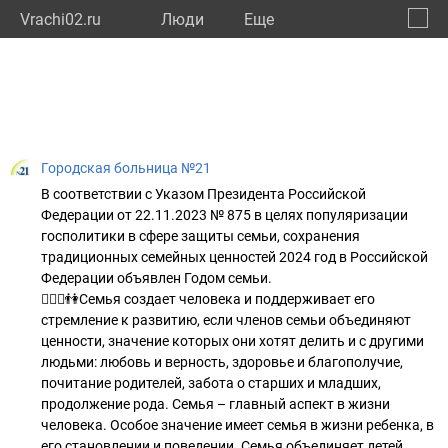
Vrachi02.ru
Люди
Eще
🔔
Респу
🔍
Городская больница №21
В соответствии с Указом Президента Российской
Федерации от 22.11.2023 № 875 в целях популяризации
госполитики в сфере защиты семьи, сохранения
традиционных семейных ценностей 2024 год в Российской
Федерации объявлен Годом семьи.
👩‍❤️‍👨👫Семья создает человека и поддерживает его
стремление к развитию, если членов семьи объединяют
ценности, значение которых они хотят делить и с другими
людьми: любовь и верность, здоровье и благополучие,
почитание родителей, забота о старших и младших,
продолжение рода. Семья – главный аспект в жизни
человека. Особое значение имеет семья в жизни ребенка, в
его становлении и поведении. Семья объединяет детей,