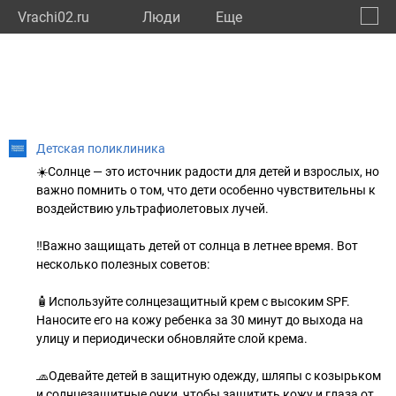
Vrachi02.ru
Люди
Eще
🔔
Респу
🔍
Детская поликлиника
☀️Солнце — это источник радости для детей и взрослых, но
важно помнить о том, что дети особенно чувствительны к
воздействию ультрафиолетовых лучей.
‼️Важно защищать детей от солнца в летнее время. Вот
несколько полезных советов:
🧴Используйте солнцезащитный крем с высоким SPF.
Наносите его на кожу ребенка за 30 минут до выхода на
улицу и периодически обновляйте слой крема.
🧢Одевайте детей в защитную одежду, шляпы с козырьком
и солнцезащитные очки, чтобы защитить кожу и глаза от