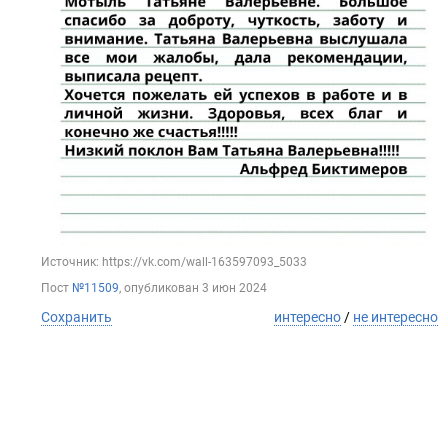
Источник: https://vk.com/wall-163597093_5033
Пост
№11509
, опубликован
3 июн 2024
Сохранить
интересно
/
не интересно