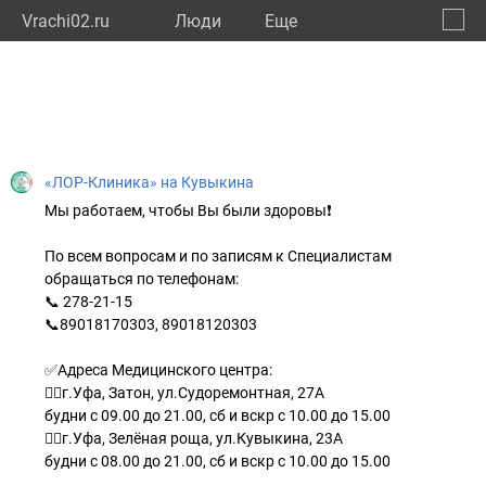
Vrachi02.ru
Люди
Eще
🔔
Респу
🔍
«ЛОР-Клиника» на Кувыкина
Мы работаем, чтобы Вы были здоровы❗
По всем вопросам и по записям к Специалистам
обращаться по телефонам:
📞 278-21-15
📞89018170303, 89018120303
✅Адреса Медицинского центра:
🏃‍♂г.Уфа, Затон, ул.Судоремонтная, 27А
будни с 09.00 до 21.00, сб и вскр с 10.00 до 15.00
🏃‍♀г.Уфа, Зелёная роща, ул.Кувыкина, 23А
будни с 08.00 до 21.00, сб и вскр с 10.00 до 15.00