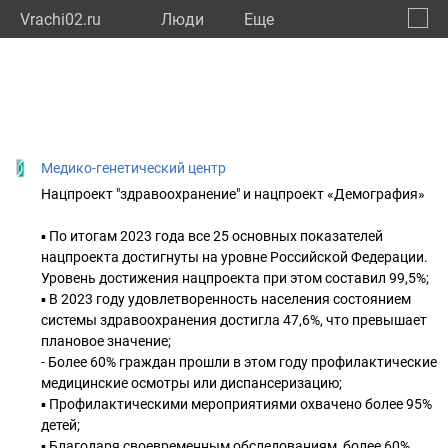
Vrachi02.ru
Люди
Eще
🔔
Респу
🔍
Медико-генетический центр
Нацпроект "здравоохранение" и нацпроект «Демография»
▪ По итогам 2023 года все 25 основных показателей
нацпроекта достигнуты на уровне Российской Федерации.
Уровень достижения нацпроекта при этом составил 99,5%;
▪ В 2023 году удовлетворенность населения состоянием
системы здравоохранения достигла 47,6%, что превышает
плановое значение;
- Более 60% граждан прошли в этом году профилактические
медицинские осмотры или диспансеризацию;
▪ Профилактическими мероприятиями охвачено более 95%
детей;
▪ Благодаря своевременным обследованиям, более 60%